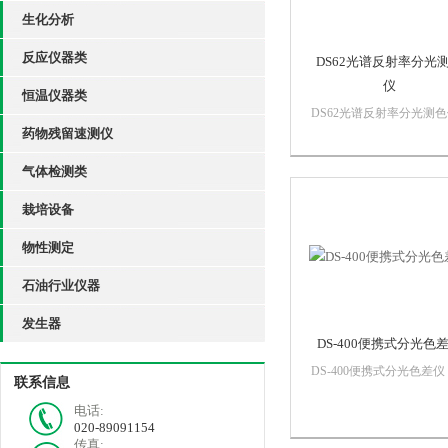
生化分析
反应仪器类
DS62光谱反射率分光
仪
恒温仪器类
DS62光谱反射率分光测
药物残留速测仪
DS60系列分光测色仪采
重心卧式设计，可以稳定
气体检测类
被测表面进行测量。在测
过程中可以通过观察窗随
栽培设备
看测量位置，避免测量位
误。
物性测定
石油行业仪器
发生器
DS-400便携式分光色
DS-400便携式分光色差仪
联系信息
DS400分光测色仪提供光
电话:
射率，CIE-Lab，CIE-LC
020-89091154
ΔE*ab，遮盖力，白度，
传真: