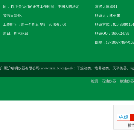
间 。以下是我们的正常工作时间，中国大陆法定
富骏大厦B611
节假日除外。
联系人：李树东
工作时间：周一至周五 早8：30-晚6：00
联系方式：020-89091154
周日、周六休息
联系QQ：1665624799
邮箱：13710087789@163
广州沪瑞明仪器有限公司(www.hrm168.cn)从事：干燥箱类、培养箱类、天
检测、石油仪器、粮油仪器
推