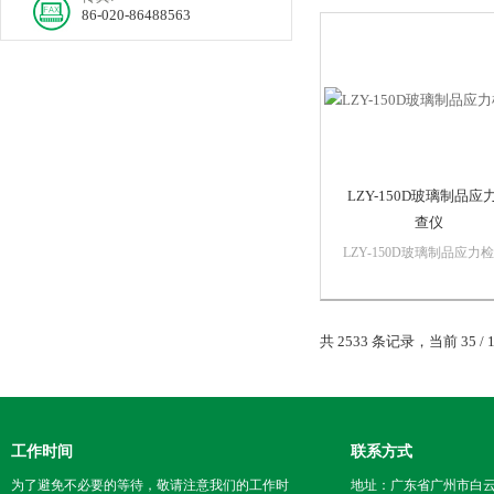
等30+种测量指标；A，B
86-020-86488563
C，D50，D55，D65等近
评价光源可...
LZY-150D玻璃制品应
查仪
LZY-150D玻璃制品应力
仪本仪器适合光学仪器厂
璃厂、玻璃制品厂、实验
质检机构使用，用
共 2533 条记录，当前 35 / 
工作时间
联系方式
为了避免不必要的等待，敬请注意我们的工作时
地址：广东省广州市白云区