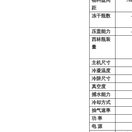
物料盘间
7
距
冻干瓶数
压盖能力
西林瓶装
量
主机尺寸
冷凝温度
冷阱尺寸
真空度
捕水能力
冷却方式
抽气速率
功
率
电
源