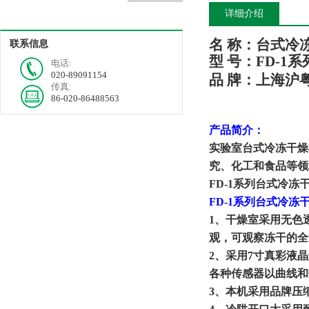
详细介绍
名
称：台式冷
联系信息
型
号：
FD-1
系
电话:
020-89091154
品
牌：上海沪
传真:
86-020-86488563
产品简介：
实验室台式冷冻干燥
究、化工和食品等领
FD
-1
系列台式冷冻
FD
-1
系列台式冷冻
1、
干燥室采用无色
观，可观察冻干的全
2、
采用
7寸真彩液
各种传感器以曲线和
3、
本机采用品牌压