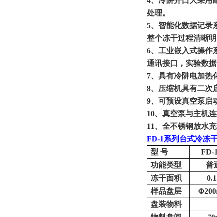
4、
冷阱开口大采用
处理。
5、
智能化数据记录
整个冻干过程清晰明
6、
工业嵌入式操作
通讯接口，实验数据
7、
具有冷阱电加热
8、
压缩机具有二次
9、
可预设真空泵启
10、
真空泵与主机连
11、
全不锈钢放水充
FD
-1
系列台式冷冻
型
号
FD-
功能类型
普
冻干面积
0.
样品盘层
Φ20
盘装物料