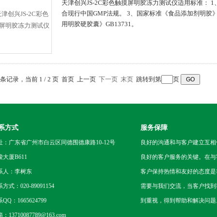
天津创兴JS-2C彩色触摸屏明胶冻力测试仪适用标准： 1、
合现行中国GMP法规。 3、国家标准《食品添加剂明胶》GB
用明胶硬胶囊》GB13731。
0 条记录，当前 1 / 2 页 首页 上一页
下一页
末页
跳转到第
页
系方式
服务保障
址：广东省广州市白云区同德围德康路10-12号
良好的沟通和与客户建立互相
骏大厦B611
良好的客户服务的关键。在与
系人：李树东
客户保持热情和友好的态度是
方式：020-89091154
需要与我们交流，当客户找到
QQ：1665624799
到重视，得到帮助和解决问题
：13710087789@163.com