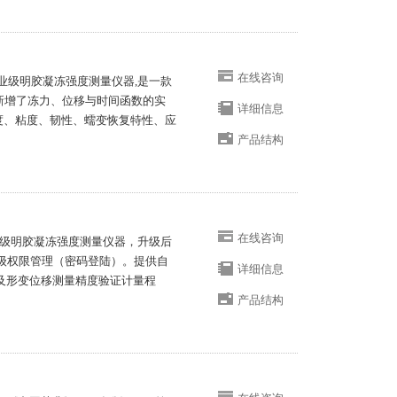
在线咨询
为专业级明胶凝冻强度测量仪器,是一款
,新增了冻力、位移与时间函数的实
详细信息
度、粘度、韧性、蠕变恢复特性、应
产品结构
在线咨询
力仪为级明胶凝冻强度测量仪器，升级后
分级权限管理（密码登陆）。提供自
详细信息
及形变位移测量精度验证计量程
产品结构