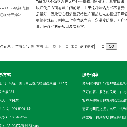
766-3AS不锈钢内胆远红外干燥箱用途概述： 具有快
以后使用方面有着广阔前景。由于这种加热方式不需要
质量好，因此它在很多重要特性方面超过电热恒温干燥
据辐射规律，则在工作室内纵向有一定温度阶梯。可广
业、医疗和科研项目及实验室。
2 条记录，当前 1 / 2 页 首页 上一页
下一页
末页
跳转到第
页
系方式
服务保障
址：广东省广州市白云区同德围德康路10-12号
良好的沟通和与客户建立互相
骏大厦B611
良好的客户服务的关键。在与
系人：李树东
客户保持热情和友好的态度是
方式：020-89091154
需要与我们交流，当客户找到
QQ：1665624799
到重视，得到帮助和解决问题
：13710087789@163.com