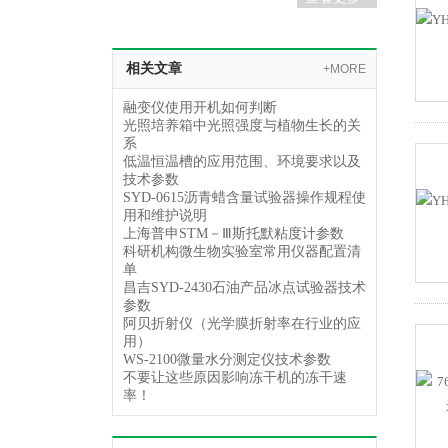
相关文章
+MORE
融变仪使用开机如何判断
光照培养箱中光照强度与植物生长的关
系
低温恒温槽的应用范围、环境要求以及
技术参数
SYD-0615沥青蜡含量试验器操作规程使
用和维护说明
上海普申STM－Ⅲ斯托默粘度计参数
科研机构微生物实验室常用仪器配置清
单
昌吉SYD-2430石油产品冰点试验器技术
参数
阿贝折射仪（光学膜折射率在行业的应
用）
WS-2100微量水分测定仪技术参数
不要让这些原因影响冻干机的冻干速
率！