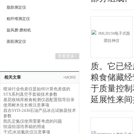
脂肪测定仪
粗纤维测定仪
旋风磨\磨粉机
面筋测定仪
查看更多+
质。它已经
粮食储藏经
相关文章
+MORE
于质量控制
喷涂行业色差仪是如何计算色差值的
STX系列真空手套箱技术参数
延展性来间
基层收纳库粮食检测仪器配置指导目录
使用树木生长锥注意事项
昌吉SYD-2430石油产品冰点试验器技术
参数
凯氏定氮仪使用需要考虑的问题
恒温恒湿培养箱的用途
干式|水浴氮吹仪注意事项