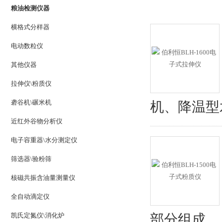
粮油检测仪器
横格式分样器
电动数粒仪
其他仪器
拉伸仪\粉质仪
砻谷机\碾米机
机、降温型
近红外谷物分析仪
电子容重器\水分测定仪
筛选器\验粉筛
核磁共振含油量测量仪
全自动滴定仪
凯氏定氮仪\消化炉
部分组成。