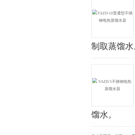
制取蒸馏水
馏水。