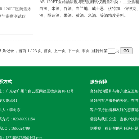
AR-120ET医药酒浓度与密度测试仪测量种类： 工业
白酒、米酒、谷酒、白兰地、威士忌、伏特加、俄得克
酒、酿造酒、果酒、黄酒、米酒、等酒精度分析。
78 条记录，当前 1 / 23 页 首页 上一页
下一页
末页
跳转到第
页
系方式
服务保障
址：广东省广州市白云区同德围德康路10-12号
良好的沟通和与客户建立互相
骏大厦B611
良好的客户服务的关键。在与
系人：李树东
客户保持热情和友好的态度是
方式：020-89091154
需要与我们交流，当客户找到
QQ：1665624799
到重视，得到帮助和解决问题
：13710087789@163.com