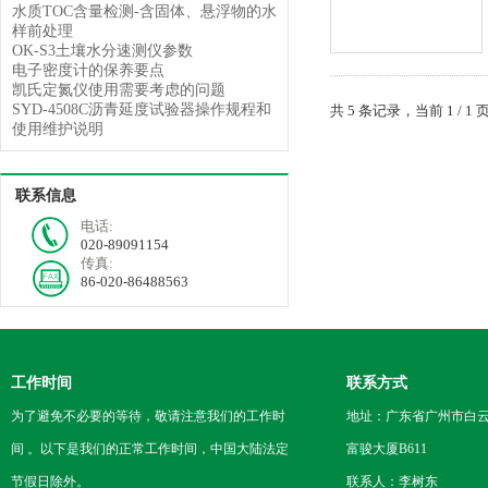
水质TOC含量检测-含固体、悬浮物的水
样前处理
OK-S3土壤水分速测仪参数
电子密度计的保养要点
凯氏定氮仪使用需要考虑的问题
SYD-4508C沥青延度试验器操作规程和
共 5 条记录，当前 1 /
使用维护说明
联系信息
电话:
020-89091154
传真:
86-020-86488563
工作时间
联系方式
为了避免不必要的等待，敬请注意我们的工作时
地址：广东省广州市白云区
间 。以下是我们的正常工作时间，中国大陆法定
富骏大厦B611
节假日除外。
联系人：李树东