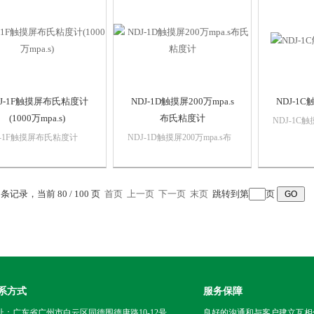
另存为用户程序，然后可
析等需求。
日常分析
改测试以适合用户的要
DJ-1F触摸屏布氏粘度计
NDJ-1D触摸屏200万mpa.s
NDJ-1
(1000万mpa.s)
布氏粘度计
NDJ-1C
仪器测量
J-1F触摸屏布氏粘度计
NDJ-1D触摸屏200万mpa.s布
100~100
00万mpa.s)选配使用小量样
氏粘度计选配使用小量样品适
测量范围大
配器，每次测量所需要的
配器，每次测量所需要的样品
采用新的
量非常少，只需
量非常少，只需7ml~13ml左
平调节时
3 条记录，当前 80 / 100 页
l~13ml左右，可选配带循
首页
上一页
右，可选配带循环的恒温测试
下一页
末页
跳转到第
页
立。
恒温测试桶，配合恒温水
桶，配合恒温水槽对被测样品
被测样品进行控温，测值
进行控温，测值准确，非常
...
适...
系方式
服务保障
址：广东省广州市白云区同德围德康路10-12号
良好的沟通和与客户建立互相