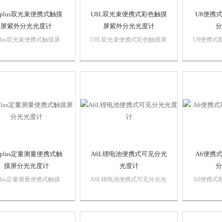
 plus双光束便携式触摸
U8L双光束便携式彩色触摸
U8便携
屏紫外分光光度计
屏紫外分光光度计
分
 plus双光束便携式触摸屏
U8L双光束便携式彩色触摸屏
U8便携式
分光光度计光度测量：
紫外分光光度计光度测量：
光光度计外
波长测试)：定波长下测
（多波长测试)：定波长下测
用4.3寸
品的吸光度、透过率和能
试样品的吸光度、透过率和能
设计操作
时测多个任意波长下的结
量同时测多个任意波长下的结
户的需求
果。
日常分析
 plus定量测量便携式触
A6L锂电池便携式可见分光
A6便携
摸屏分光光度计
光度计
分
 plus定量测量便携式触摸
A6L锂电池便携式可见分光光
A6便携式
光光度计用户预置程序：
度计外形小巧功能*，采用4.3
光光度计外
程序使 “测量分析”成为
寸彩色触摸屏，人性化设计操
用4.3寸
： 用户可对他们自己开
作更简便，满足不同客户的需
设计操作
方法进行编程存储的方法
求，广泛应用于教学和日常分
户的需求