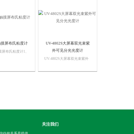
等需求。
等。各种液体粘度（牛顿液
体）.在石油化工、医药、食
品、轻工、纺织等科...
C触摸屏布氏粘度计
UV-4802S大屏幕双光束紫
外可见分光光度计
触摸屏布氏粘度计1、
范围广，可测
UV-4802S大屏幕双光束紫外
0万mpa.s（型号不同
可见分光光度计1、单波长
小不一样）。2、
法、等吸收点双波长法和三点
前置式水平仪，在水
法2、可做一阶过零、不过零
直观方便，无需站
线性回归和二阶、三阶曲线拟
合
关注我们
信任的关系是提供