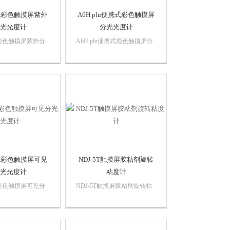
式彩色触摸屏紫外
A6H plu便携式彩色触摸屏
光光度计
分光光度计
彩色触摸屏紫外分
A6H plu便携式彩色触摸屏分
形小巧功能*，采
光光度计光度测量：（多波长
彩色触摸屏，人性化
测试)：定波长下测试样品的
更简便，满足不同客
吸光度、透过率和能量同时测
，广泛应用于教学和
多个任意波长下的结果。
等需求。
式彩色触摸屏可见
NDJ-5T触摸屏胶粘剂旋转
光光度计
粘度计
彩色触摸屏可见分
NDJ-5T触摸屏胶粘剂旋转粘
形小巧功能*，采
度计应用范围:广泛用于测定
彩色触摸屏，人性化
油墨、胶水、乳胶、溶剂型胶
更简便，满足不同客
粘剂、油漆涂料、石油、化妆
，广泛应用于教学和
品、牛奶制品、药品、果汁