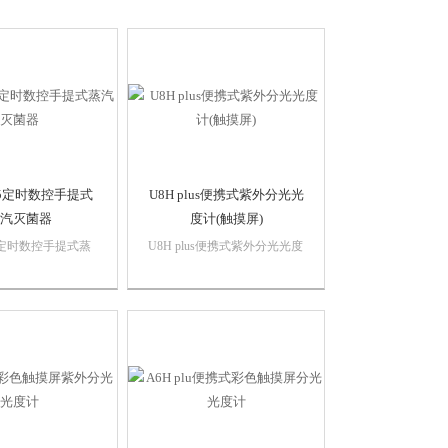
\15定时数控手提式
U8H plus便携式紫外分光光
汽灭菌器
度计(触摸屏)
\15定时数控手提式蒸
U8H plus便携式紫外分光光度
灭菌器是利用压力饱
计(触摸屏)光度测量：（多波
物品进行迅速而可靠
长测试)：定波长下测试样品
菌设备，适用于医疗
的吸光度、透过率和能量同时
、科研、农业等单
测多个任意波长下的结果。