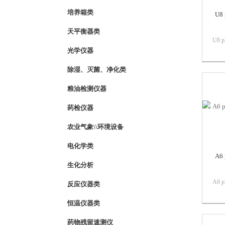
培养箱类
U8
天平衡器类
U8
光学仪器
紫外
（多
除湿、灭菌、净化类
试样
量同
粮油检测仪器
果。
药检仪器
农业气象\\环境设备
电化学类
A6
生化分析
A6
反应仪器类
屏分
用户
恒温仪器类
可能
药物残留速测仪
发的