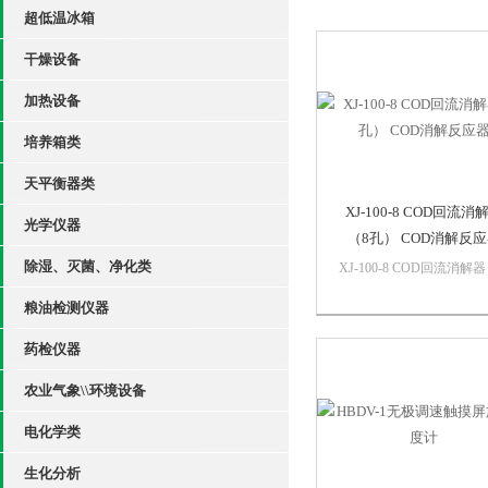
超低温冰箱
干燥设备
加热设备
培养箱类
天平衡器类
XJ-100-8 COD回流消
光学仪器
（8孔） COD消解反
除湿、灭菌、净化类
XJ-100-8 COD回流消解器
孔）1、采用进口微晶面
粮油检测仪器
可耐800℃高温，发热均
升温、降温速度快。2、
药检仪器
面板：面板表面光滑、平
表面污渍，一擦即净，可
农业气象\\环境设备
操作不当对仪器的损坏。
电化学类
生化分析