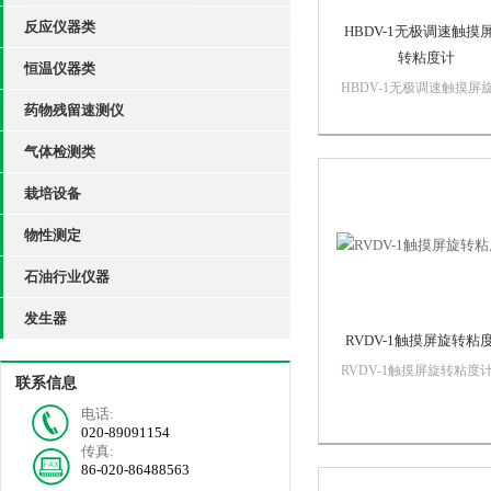
反应仪器类
HBDV-1无极调速触摸
转粘度计
恒温仪器类
HBDV-1无极调速触摸屏
药物残留速测仪
粘度计各种液体粘度（牛
体）在石油化工、医药、
气体检测类
品、轻工、纺织等科学研
面有广泛应用。是新产品
栽培设备
发、产品质量控制测试中
的精密仪器之一。
物性测定
石油行业仪器
发生器
RVDV-1触摸屏旋转粘
RVDV-1触摸屏旋转粘度
联系信息
种液体粘度（牛顿液体）
电话:
油化工、医药、食品、轻
020-89091154
纺织等科学研究方面有广
传真:
用。是新产品开发、产品
86-020-86488563
控制测试中常用的精密仪