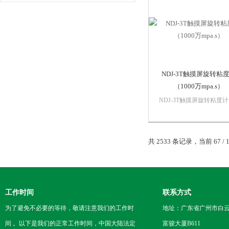
一。
NDJ-3T触摸屏旋转粘
（1000万mpa.s）
NDJ-3T触摸屏旋转粘度计
（1000万mpa.s）应用范围
泛用于测定油墨、胶水、
胶、溶剂型胶粘剂、油漆
共 2533 条记录，当前 67 / 
料、石油、化妆品、牛奶
品、药品、果汁等。各种
粘度（牛顿液体）.在石油
工、医药、食...
工作时间
联系方式
为了避免不必要的等待，敬请注意我们的工作时
地址：广东省广州市白云区
间 。以下是我们的正常工作时间，中国大陆法定
富骏大厦B611