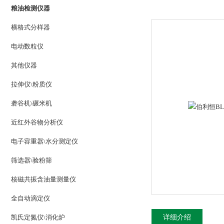
粮油检测仪器
横格式分样器
电动数粒仪
其他仪器
拉伸仪\粉质仪
砻谷机\碾米机
近红外谷物分析仪
电子容重器\水分测定仪
筛选器\验粉筛
核磁共振含油量测量仪
全自动滴定仪
凯氏定氮仪\消化炉
详细介绍