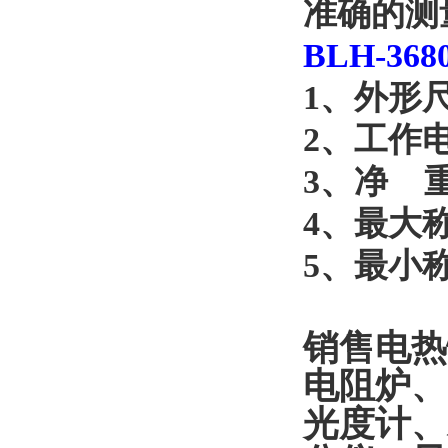
准确的测
BLH-368
1
、
外形
2
、
工作
3
、
净
4
、
最大
5
、
最小
销售电热
电阻炉、
光度计、