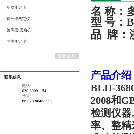
脂肪测定仪
名
称：
型
号：
B
粗纤维测定仪
旋风磨\磨粉机
品
牌
：
面筋测定仪
查看更多+
产品介绍
联系信息
BLH-368
电话:
020-89091154
传真:
2008
和
GB
86-020-86488563
检测仪器
率、整精