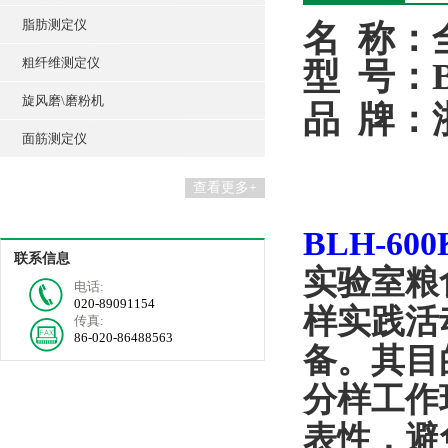
脂肪测定仪
名
称：
粗纤维测定仪
型
号：
旋风磨\磨粉机
品
牌
：
面筋测定仪
查看更多+
BLH-6
联系信息
实验室粮
电话:
020-89091154
样实践活
传真:
86-020-86488563
备。其目
分样工作
表性，避