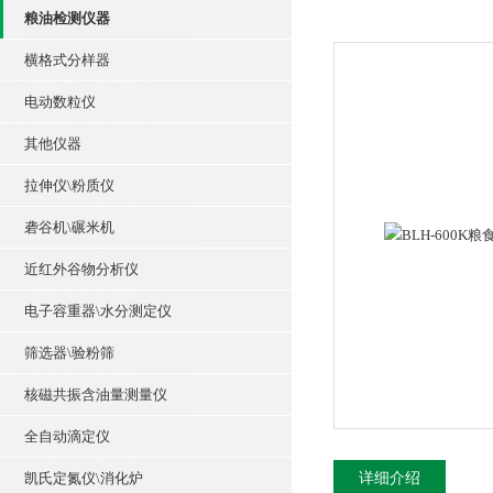
粮油检测仪器
横格式分样器
电动数粒仪
其他仪器
拉伸仪\粉质仪
砻谷机\碾米机
近红外谷物分析仪
电子容重器\水分测定仪
筛选器\验粉筛
核磁共振含油量测量仪
全自动滴定仪
凯氏定氮仪\消化炉
详细介绍