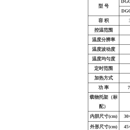
DGG
型
号
DGG
容
积
控温范围
温度分辨率
温度波动度
温度均匀度
定时范围
加热方式
功
率
载物托架（标
配）
内胆尺寸
(cm)
30
外形尺寸
(cm)
45