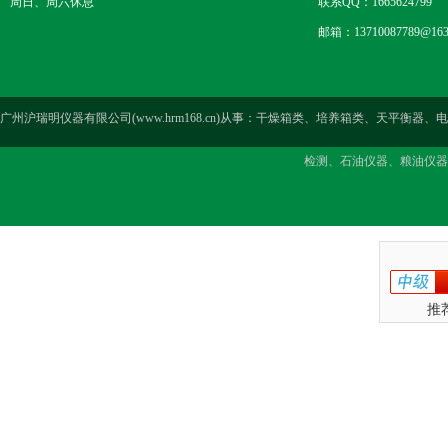
周日、周六休息
联系QQ：1665624799
邮箱：13710087789@163
广州沪瑞明仪器有限公司(www.hrm168.cn)从事：干燥箱类、培养箱类、天
检测、石油仪器、粮油仪器
推