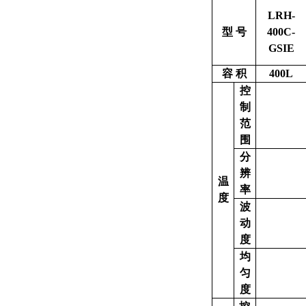
LRH-
型 号
400C-
GSIE
容 积
400L
控
制
范
围
分
辨
温
率
度
波
动
度
均
匀
度