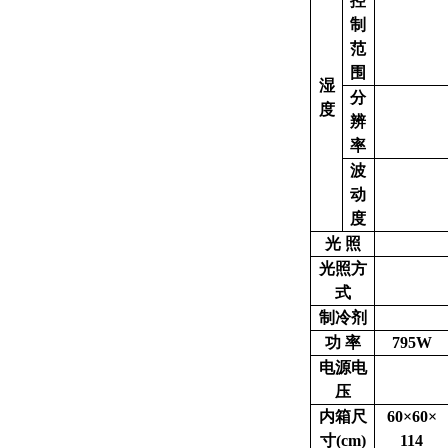
控
制
范
围
湿
分
度
辨
率
波
动
度
光 照
光照方
式
制冷剂
功 率
795W
电源电
压
内箱尺
60×60×
寸(cm)
114