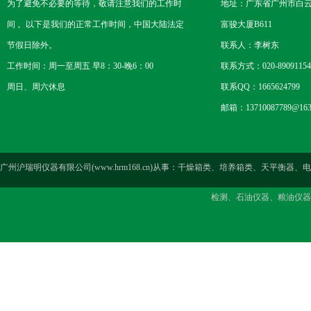
为了避免不必要的等待，敬请注意我们的工作时
地址：广东省广州市白云区
间 。以下是我们的正常工作时间，中国大陆法定
富骏大厦B611
节假日除外。
联系人：李树东
工作时间：周一至周五 早8：30-晚6：00
联系方式：020-89091154
周日、周六休息
联系QQ：1665624799
邮箱：13710087789@163
广州沪瑞明仪器有限公司(www.hrm168.cn)从事：干燥箱类、培养箱类、天
检测、石油仪器、粮油仪器