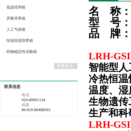
低温培养箱
名
称
厌氧培养箱
型
号
人工气候箱
品
牌
恒温恒湿培养箱
药物稳定性试验箱
LRH-GS
智能型人
查看更多+
冷热恒温
联系信息
温度、湿
电话:
生物遗传
020-89091154
传真:
86-020-86488563
生产和科
LRH-GS