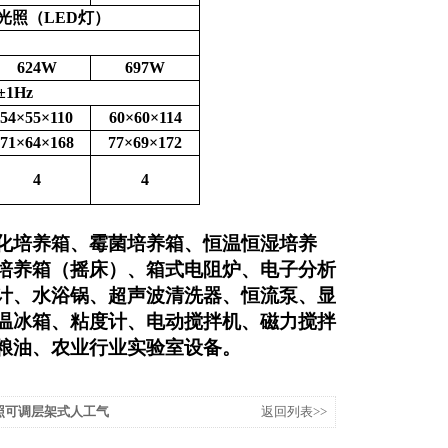
光照（LED灯）
624W
697W
±1Hz
54×55×110
60×60×114
71×64×168
77×69×172
4
4
化培养箱、霉菌培养箱、恒温恒湿培养
培养箱（摇床）、箱式电阻炉、电子分析
计、水浴锅、超声波清洗器、恒流泵、显
温冰箱、粘度计、电动搅拌机、磁力搅拌
粮油、农业行业实验室设备。
IE光照可调层架式人工气
返回列表>>