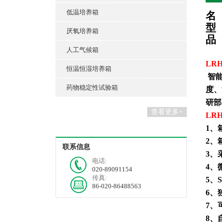
低温培养箱
名
型
厌氧培养箱
品
人工气候箱
LRH
恒温恒湿培养箱
智
药物稳定性试验箱
度、
研部
查看更多+
LRH
1
、
2
、
联系信息
3
、
电话:
4
、
020-89091154
传真:
5
、
86-020-86488563
6
、
7
、
8
、