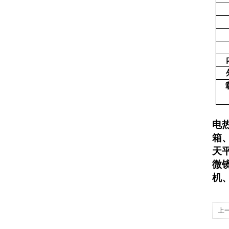
电
箱
天
微
机
上
箱