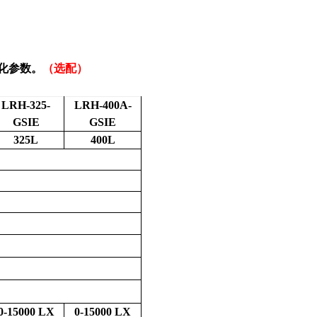
。
化参数。
（选配）
LRH-325-
LRH-400A-
GSIE
GSIE
325L
400L
0-15000 LX
0-15000 LX