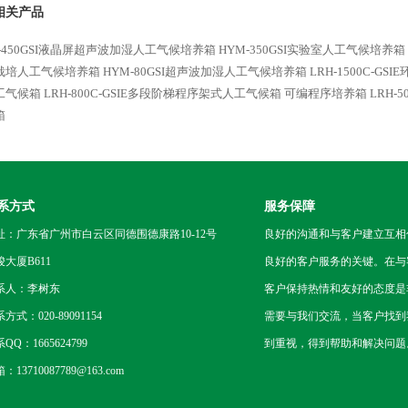
相关产品
-450GSI液晶屏超声波加湿人工气候培养箱
HYM-350GSI实验室人工气候培养箱
栽培人工气候培养箱
HYM-80GSI超声波加湿人工气候培养箱
LRH-1500C-G
工气候箱
LRH-800C-GSIE多段阶梯程序架式人工气候箱
可编程序培养箱 LRH-50
箱
系方式
服务保障
址：广东省广州市白云区同德围德康路10-12号
良好的沟通和与客户建立互相
骏大厦B611
良好的客户服务的关键。在与
系人：李树东
客户保持热情和友好的态度是
方式：020-89091154
需要与我们交流，当客户找到
QQ：1665624799
到重视，得到帮助和解决问题
：13710087789@163.com