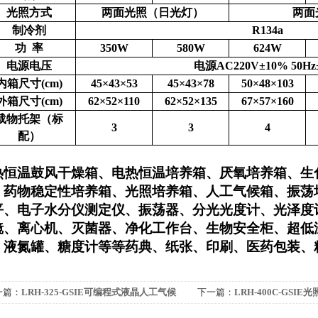
光照方式
两面光照（日光灯）
两面
制冷剂
R134a
功 率
350W
580W
624W
电源电压
电源AC220V±10% 50Hz
内箱尺寸(cm)
45×43×53
45×43×78
50×48×103
外箱尺寸(cm)
62×52×110
62×52×135
67×57×160
载物托架（标
3
3
4
配）
热恒温鼓风干燥箱、电热恒温培养箱、厌氧培养箱、生
、药物稳定性培养箱、光照培养箱、人工气候箱、振荡
平、电子水分仪测定仪、振荡器、分光光度计、光泽度
镜、离心机、灭菌器、净化工作台、生物安全柜、超低
、液氮罐、糖度计等等药典、纸张、印刷、医药包装、
一篇：
LRH-325-GSIE可编程式液晶人工气候
下一篇：
LRH-400C-GS
候箱