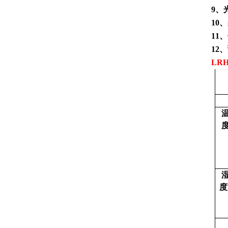
9
、
10
、
11
、
12
、
LRH