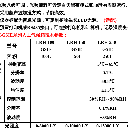
光照八级可调，光照编程可设定白天黑夜模式和
30
段
99
周期运行
采用超声波加湿方式，节能高效。
仪器标配为普通光源，可定制植物生长
LED
光源。
（选配）
预留打印机或
RS485
接口，可连接打印机和计算机，记录温度变
-GSIE
系列
人工气候箱
技术参数：
LRH-100-
LRH-150-
LRH-250-
型 号
GSIE
GSIE
GSIE
容 积
100L
150L
250L
温
控制范围
5℃～65℃
度
分辨率
0.1℃
波动度
±0.8℃
均匀度
±1.5℃
湿
控制范围
50%RH～90%RH
度
分辨率
0.1%RH
波动度
±8%RH
光照度
0-8000 LX
0-10000 LX
0-15000 LX