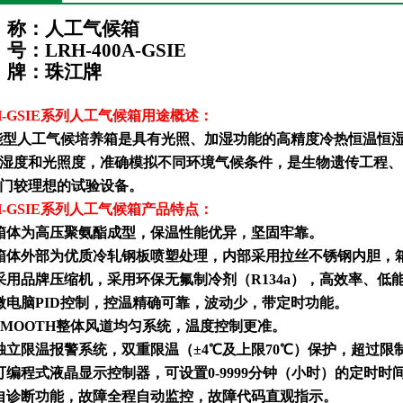
称：
人工气候箱
号：
LRH-400A-GSIE
牌：珠江牌
-GSIE
系列
人工气候箱
用途概述：
能型人工气候培养箱是具有光照、加湿功能的高精度冷热恒温恒
湿度和光照度，准确模拟不同环境气候条件，是生物遗传工程、
门较理想的试验设备。
-GSIE
系列
人工气候箱
产品特点：
箱体为高压聚氨酯成型，保温性能优异，坚固牢靠。
箱体外部为优质冷轧钢板喷塑处理，内部采用拉丝不锈钢内胆，
采用品牌压缩机，采用环保无氟制冷剂（
R134a
），高效率、低
微电脑
PID
控制，控温精确可靠，波动少，带定时功能。
SMOOTH
整体风道均匀系统，温度控制更准。
独立限温报警系统，双重限温（±
4
℃及上限
70
℃）保护，超过限
可编程式液晶显示控制器
，
可设置
0-9999
分钟（小时）的定时时
自诊断功能，故障全程自动监控，故障代码直观指示。