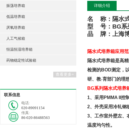
振荡培养箱
详细介绍
低温培养箱
名
称：隔水
型
号：
BG
系
厌氧培养箱
品
牌：
上海
人工气候箱
恒温恒湿培养箱
隔水式
培养箱
应用范
药物稳定性试验箱
隔水式培养箱是高精
检测的
BOD
测定，
查看更多+
研、教-育部门的理
BG
系列
隔水式
培养
联系信息
1
、
采用
PMMA II
控
电话:
2
、
外壳采用冷轧钢
020-89091154
传真:
3
、
工作室外壁左、
86-020-86488563
温度均匀性
。