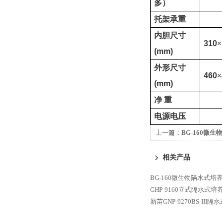
多）
托架承重
内胆尺寸
310
×
(mm)
外形尺寸
460
×
(mm)
净
重
电源电压
上一篇：
BG-160微
相关产品
BG-160微生物隔水式培
GHP-9160立式隔水式
新苗GNP-9270BS-II