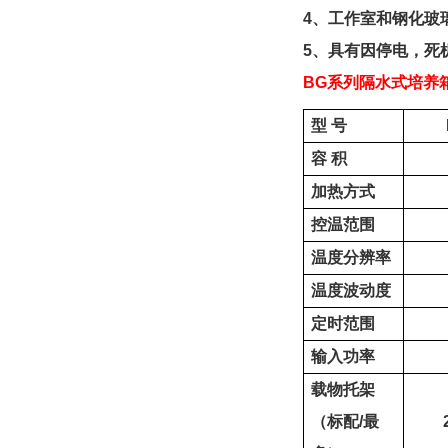
4
、
工作室和钢化玻
5
、
具有因停电，死
BG
系列
隔水式
培养
型
号
容
积
加热方式
控温范围
温度分辨率
温度波动度
定时范围
输入功率
载物托架
（标配
/
最