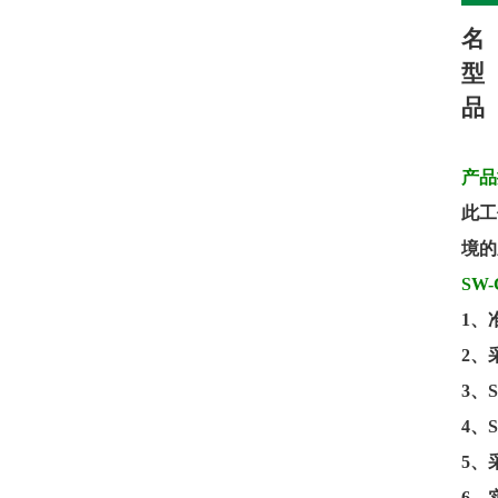
名
型
品
产品
此工
境的
SW-
1
、
2
、
3
、
S
4
、
S
5
、
6
、