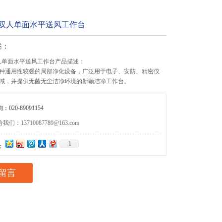
-2G双人单面水平送风工作台
述：
G双人单面水平送风工作台产品描述：
种通用性较强的局部净化设备，广泛用于电子、安防、精密仪
域，并提供无菌无尘洁净环境的新颖洁净工作台。
020-89091154
们：13710087789@163.com
1
：
留言