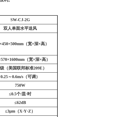
SW-CJ-
2G
双人单面水平送风
×
45
0×500mm
（宽
×
深
×
高）
×570×1
60
0mm
（宽
×
深
×
高）
级（美国联邦标准
209E
）
0.
25
～
0.6m/s
（可调）
750
W
≤0.5
个
/
皿
·
时
≤62dB
≤
3
μ
m
（
X
·
Y
·
Z
）