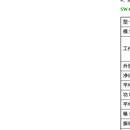
SW-
型
模
工
外
净
平
功
平
噪
振