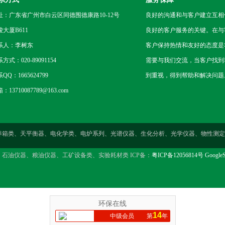
址：广东省广州市白云区同德围德康路10-12号
良好的沟通和与客户建立互相
骏大厦B611
良好的客户服务的关键。在与
系人：李树东
客户保持热情和友好的态度是
方式：020-89091154
需要与我们交流，当客户找到
QQ：1665624799
到重视，得到帮助和解决问题
：13710087789@163.com
燥箱类、培养箱类、天平衡器、电化学类、电炉系列、光谱仪器、生化分析、光学仪器、物
、石油仪器、粮油仪器、工矿设备类、实验耗材类 ICP备：
粤ICP备12056814号
GoogleS
环保在线
14
中级会员
第
年