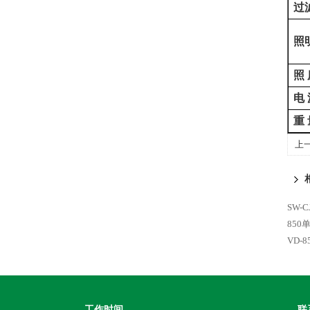
过
照
照
电
重
上
SW-
85
VD-
工作时间
联