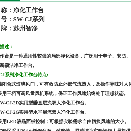
称：
净化工作台
号：
SW-CJ
系列
牌：
苏州
智
净
描述：
作台是一种通用性较强的局部净化设备，广泛用于电子、安防、
新颖洁净工作台。
CJ
系列
净化工作台特点
:
准闭合式玻璃风门，可有效防止外部气流透入，及操作异味对人
采用
三档
可调风量风机系统，保证工作风速始终处于理想状态。
W-CJ-
2
D
实用型
垂直
层流双
人净化工作台。
W-CJ-
2G
实用型水平层流双
人净化工作台。
采用
LED
液晶面板控制
；
可根据实验需求自由切换风速的大小。
实验区采用
304
不锈钢
台面
，
耐腐蚀、易清洁
为
实验
操作
人员
提供