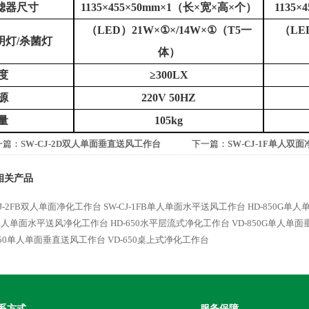
滤器尺寸
1135
×45
5
×
50
mm×1
（长
×宽×高×个）
1135
×4
（
LED
）
21W
×①×
/14W
×①（
T5
一
（
LE
明灯
/
杀菌灯
体）
度
≥
300LX
源
220V 50HZ
量
105kg
一篇：
SW-CJ-2D双人单面垂直送风工作台
下一篇：
SW-CJ-1F单人双
相关产品
CJ-2FB双人单面净化工作台
SW-CJ-1FB单人单面水平送风工作台
HD-850G单
0单人单面水平送风净化工作台
HD-650水平层流式净化工作台
VD-850G单人
850单人单面垂直送风工作台
VD-650桌上式净化工作台
系方式
服务保障