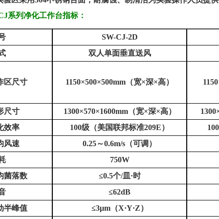
CJ
系列
净化工作台
指标
：
号
SW-CJ-2D
式
双人单面垂直送风
作区尺寸
115
0×500×500mm
（宽
×深×高）
115
0
形尺寸
130
0×570×1
60
0mm
（宽
×深×高）
130
0
化效率
100
级（美国联邦标准
209E
）
100
均风速
0.25
～
0.6m/s
（可调）
耗
750W
均菌落数
≤
0.5
个
/
皿
·
时
音
≤
62dB
动半峰值
≤
3
μ
m
（
X
·
Y
·
Z
）