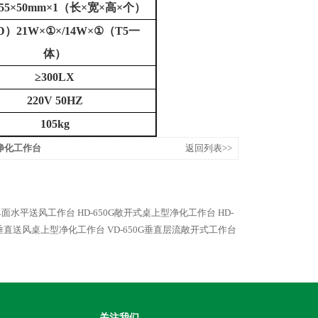
5
5
×
50
mm×1
（长
×
宽
×
高
×
个）
D
）
21W
×①×
/14W
×①（
T5
一
体）
≥
300LX
220V 50HZ
105kg
面净化工作台
返回列表>>
人单面水平送风工作台
HD-650G敞开式桌上型净化工作台
HD-
单面垂直送风桌上型净化工作台
VD-650G垂直层流敞开式工作台
关注我们