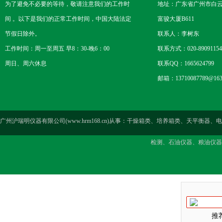
为了避免不必要的等待，敬请注意我们的工作时
地址：广东省广州市白云区
间 。以下是我们的正常工作时间，中国大陆法定
富骏大厦B611
节假日除外。
联系人：李树东
工作时间：周一至周五 早8：30-晚6：00
联系方式：020-89091154
周日、周六休息
联系QQ：1665624799
邮箱：13710087789@163
广州沪瑞明仪器有限公司(www.hrm168.cn)从事：干燥箱类、培养箱类、天
检测、石油仪器、粮油仪器
推