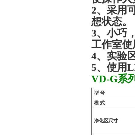
2
、采用
想状态。
3
、小巧
工作室使
4
、实验
5
、使用
L
VD-G
系
型
号
模
式
净化区尺寸