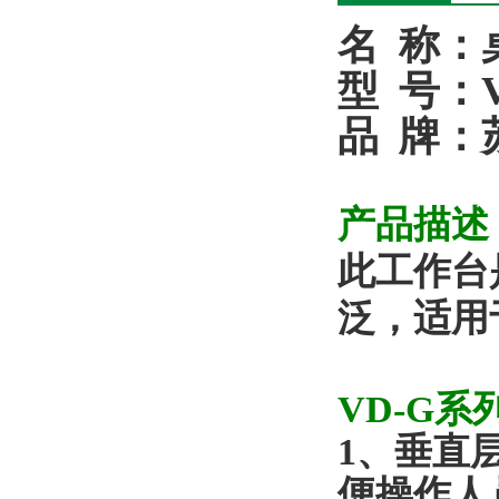
名
称：
型
号：
品
牌：
产品描述
此工作台
泛，适用
VD-G
系
1
、垂直
便操作人