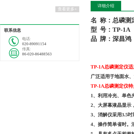
详细介绍
查看更多+
名
称：总磷测
型
号：
TP-1A
联系信息
品
牌：深昌鸿
电话:
020-89091154
传真:
86-020-86488563
TP-1A总磷测定仪
广泛适用于地面水、
TP-1A总磷测定仪特
1、利用冷光、单色
2、大屏幕液晶显示
3、消解仪采用3.5吋
4、操作简单省时。
5、具有多点无相差