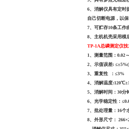
6、消解仪具有定时
自己切断电源，以保
7、可贮存10条工作
8、主机机壳采用模
TP-1A总磷测定仪
技
1、测量范围：0.02～1
2、示值误差: ≤±5%(F
3、重复性 ：≤3%
4、消解温度:120℃±1
5、消解时间：30分
6、光学稳定性：≤0.00
7、批处理量：16个水
8、外形尺寸： 266×2
消解仪尺寸：
355