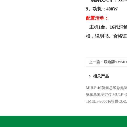
9、功耗：400W
配置清单：
主机
1台、16孔消
根，说明书、合格证
上一篇：
双哈牌YMMD
菌器
相关产品
MULP-4C氨氮总磷总氮
氨氮总氮测定仪
MULP
TMULP-3000触摸屏C