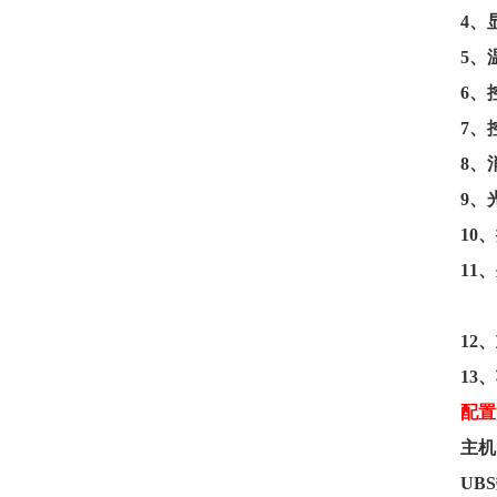
4
、
5
、
6
、
7
、
8
、
9
、
10
、
11
、
12
、
13
、
配置
主机
UBS