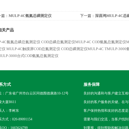
一篇：
MULP-4C氨氮总磷测定仪
下一篇：
深昌鸿MULP-4C
相关产品
P-4C氨氮总磷总氮测定仪
COD总磷总氮测定仪MULP-4C
COD氨氮总氮测定仪MU
定仪
MULP-4C触摸屏COD总氮测定仪
COD总磷测定仪MULP-4C
TMULP-30
MULP-3000台式COD氨氮总氮测定仪
系方式
服务保障
址：广东省广州市白云区同德围德康路10-12号
良好的沟通和与客户建立互相
骏大厦B611
良好的客户服务的关键。在与
系人：李树东
客户保持热情和友好的态度是
方式：020-89091154
需要与我们交流，当客户找到
QQ：1665624799
到重视，得到帮助和解决问题