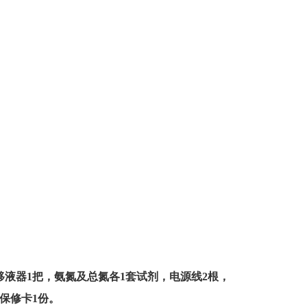
移液器
1
把，
氨氮及总氮各
1
套试剂，
电源线
2
根
，
保修卡
1
份。