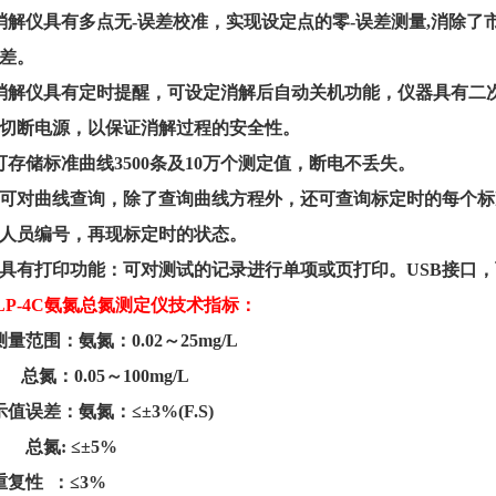
消解仪具有多点无-误差校准，实现设定点的零-误差测量
,
消除了
差。
消解仪具有定时提醒，可设定消解后自动关机功能，仪器具有二
切断电源，以保证消解过程的安全性。
可存储标准曲线
3
5
00
条及
10
万
个测定值，断电不丢失。
可对曲线查询，除了查询曲线方程外，还可查询标定时的每个标
人员编号，再现标定时的状态
。
具有打印功能：可对测试的记录进行单项或页打印。
USB
接口，
LP
-4C
氨氮总氮测定仪技术指标：
测量范围：氨氮：
0.02
～
25mg/L
总氮：
0.
05
～
1
0
0mg/L
示值误差：氨氮：
≤±
3%(F.S)
总氮
:
≤±
5%
重复性
：
≤
3%