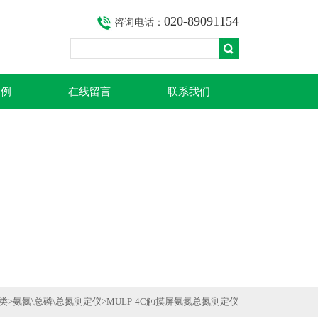
020-89091154
咨询电话：
案例
在线留言
联系我们
类
>
氨氮\总磷\总氮测定仪
>MULP-4C触摸屏氨氮总氮测定仪