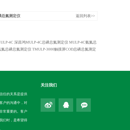
总磷总氮测定仪
返回列表>>
LP-4C
深昌鸿MULP-4C总磷总氮测定仪
MULP-4C氨氮总
00氨氮总磷总氮测定仪
TMULP-3000触摸屏COD总磷总氮测定
关注我们
信任的关系是提供
客户的沟通中，对
非常重要的。客户
我们时，是希望得
。