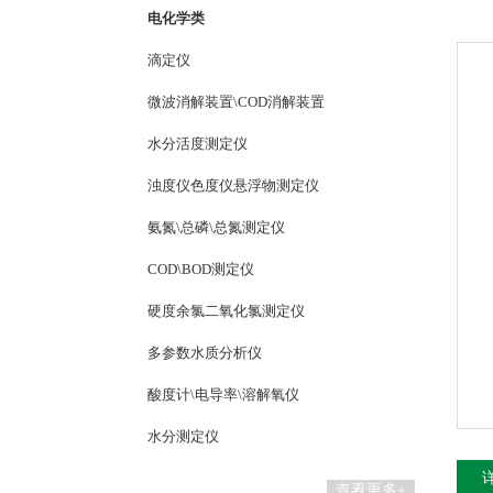
电化学类
滴定仪
微波消解装置\COD消解装置
水分活度测定仪
浊度仪色度仪悬浮物测定仪
氨氮\总磷\总氮测定仪
COD\BOD测定仪
硬度余氯二氧化氯测定仪
多参数水质分析仪
酸度计\电导率\溶解氧仪
水分测定仪
查看更多+