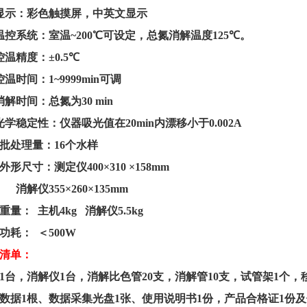
显示：彩色触摸屏，中英文显示
温控系统：室温
~200
℃可设定，总氮消解温度
125
℃。
控温精度：
±
0.5
℃
控温时间：
1~9999min
可调
消解时间：总氮为
30 min
光学稳定性：仪器吸光值在
20min
内漂移小于
0.002A
批处理量：
16
个水样
外形尺寸：测定仪
400
×
310
×
158mm
消解仪
355
×
260
×
135mm
重量：
主机
4kg
消解仪
5.5
kg
功耗
：
＜
500W
清单：
1
台，消解仪
1
台，消解比色管
20
支，消解管
10
支，试管架
1
个，
数据
1
根、数据采集光盘
1
张、使用说明书
1
份，产品合格证
1
份及