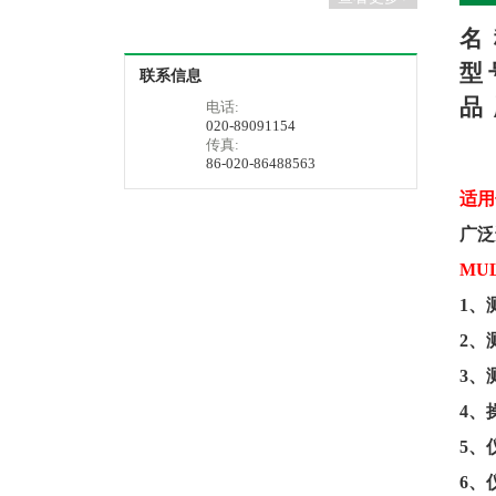
名
型
联系信息
品
电话:
020-89091154
传真:
86-020-86488563
适用
广泛
MU
1
、
2
、
3
、
4
、
5
、
6
、