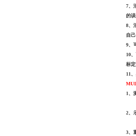
7
、
的误
8
、
自己
9
、
10
、
标定
11
、
MU
1
、
2
、
3
、