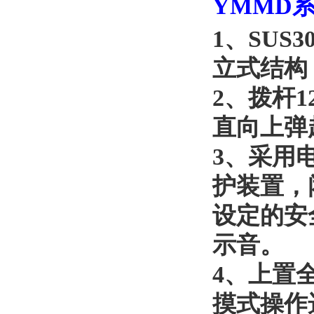
YMMD
1
、
SUS
立式结构
2
、
拨杆
直向上弹
3
、
采用
护装置，
设定的安
示音。
4
、
上置
摸式操作