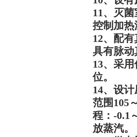
11
、
灭菌
控制加热
12
、
配有
具有脉动
13
、
采用
位。
14
、
设计
范围105
程：-0.
放蒸汽。