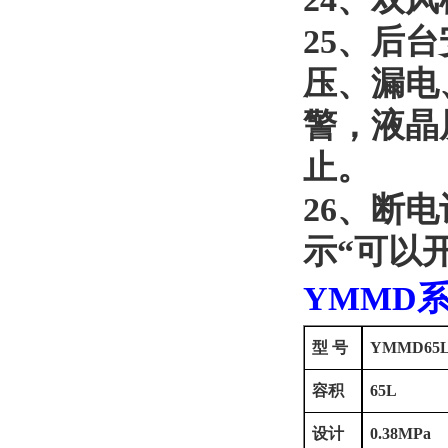
25
、
后台
压、漏电
警，液晶
止。
26
、
断电
示
“可以
YMMD
型
号
YMMD65
容积
65L
设计
0.38MPa