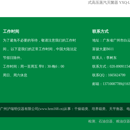
式高压蒸汽灭菌器
YXQ-
工作时间
联系方式
为了避免不必要的等待，敬请注意我们的工作时
地址：广东省广州市白云区
间 。以下是我们的正常工作时间，中国大陆法定
富骏大厦B611
节假日除外。
联系人：李树东
工作时间：周一至周五 早8：30-晚6：00
联系方式：020-89091154
周日、周六休息
联系QQ：1665624799
邮箱：13710087789@163
广州沪瑞明仪器有限公司(www.hrm168.cn)从事：干燥箱类、培养箱类、天
检测、石油仪器、粮油仪器