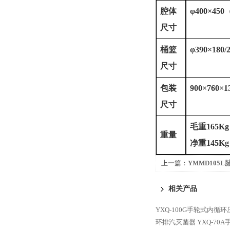
腔体
φ400×45
尺寸
桶篮
φ390×180/
尺寸
包装
900×760×
尺寸
毛重
165Kg
重量
净重
145Kg
上一篇：
YMMD105
相关产品
YXQ-100G手轮式内循
环排汽灭菌器
YXQ-7