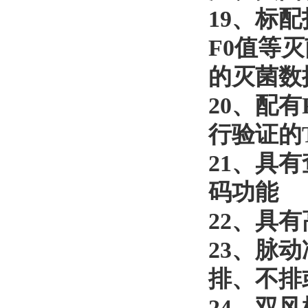
19
、
标配
F0值等
的灭菌数
20
、
配有
行验证的T
21
、
具有
码功能
22
、
具有
23
、
脉动
排、不排
24
、
双风