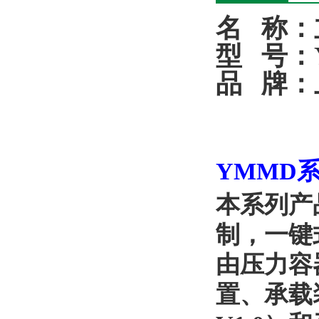
名
称：
型
号：
品
牌：
YMMD
本系列产
制，一键
由压力容
置、承载