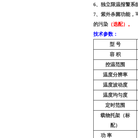
6、独立限温报警系
7、紫外杀菌功能，
的污染
（选配）。
技术参数：
型
号
容
积
控温范围
温度分辨率
温度波动度
温度均匀度
定时范围
载物托架（标
配）
功
率