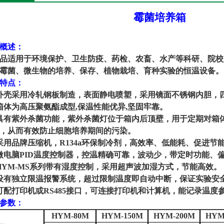
霉菌培养箱
概述：
品适用于环境保护、卫生防疫、药检、农畜、水产等科研、院校
霉菌、微生物的培养、保存、植物栽培、育种实验的恒温设备。
特点：
外壳采用冷轧钢板制造，表面静电喷塑，采用镜面不锈钢内胆，
箱体为高压聚氨酯成型,保温性能优异,坚固牢靠。
具有
紫外杀菌
功能，
紫外杀菌灯
位于箱内后顶壁，用于定期对箱
，从而有效防止细胞培养期间的污染。
采用品牌压缩机，R134a环保制冷剂，高效率、低能耗、促进节
微电脑PID温度控制器，控温精确可靠，波动少，带定时功能、
HYM-MS系列带有湿度控制，采用超声波加湿方式，节能高效。
设有独立限温报警系统，超过限制温度即自动中断，保证实验安全
可配打印机或RS485接口，可连接打印机和计算机，能记录温度参
参数：
HYM-80M
HYM-150M
HYM-200M
HYM