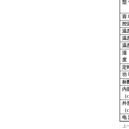
型
容
控
温
温
温
湿
度
定
功
标
内
（
外
（
电
上