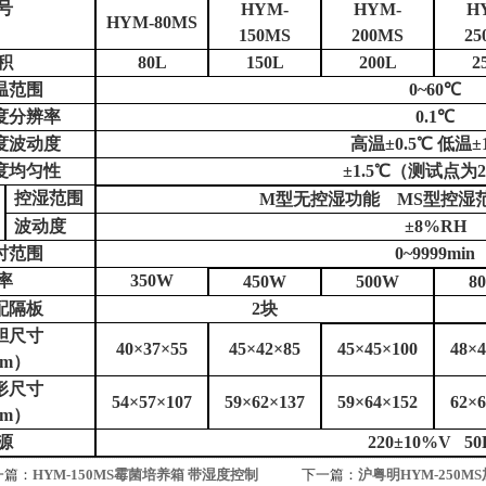
号
HYM-
HYM-
H
HYM-80MS
150MS
200MS
25
积
80L
150L
200L
2
温范围
0~60℃
度分辨率
0.1℃
度波动度
高温
±0.5℃ 低温±
度均匀性
±1.5℃（测试点为
控湿范围
M型无控湿功能 MS型控湿范围
波动度
±8%RH
时范围
0~9999min
率
350W
450W
500W
8
配隔板
2块
胆尺寸
40×37×55
45×42×85
45×45×100
48×4
cm）
形尺寸
54×57×107
59×62×137
59×64×152
62×6
cm）
源
220±10%V 50
一篇：
HYM-150MS霉菌培养箱 带湿度控制
下一篇：
沪粤明HYM-250