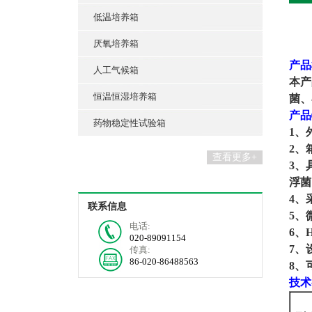
低温培养箱
厌氧培养箱
产品
人工气候箱
本产
恒温恒湿培养箱
菌、
产品
药物稳定性试验箱
1、
2、
查看更多+
3、
浮菌
4、
联系信息
5、
电话:
6、
020-89091154
7、
传真:
86-020-86488563
8、
技术