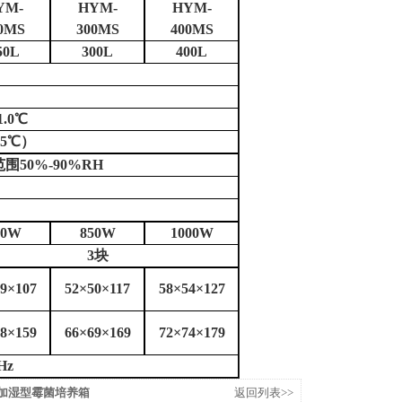
YM-
HYM-
HYM-
0MS
300MS
400MS
50L
300L
400L
1.0℃
25℃）
50%-90%RH
00W
850W
1000W
3块
9×107
52×50×117
58×54×127
8×159
66×69×169
72×74×179
Hz
MS加湿型霉菌培养箱
返回列表>>