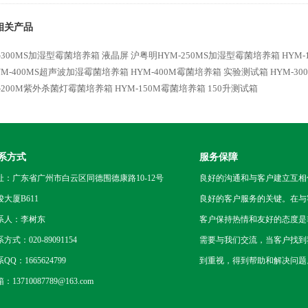
相关产品
-300MS加湿型霉菌培养箱 液晶屏
沪粤明HYM-250MS加湿型霉菌培养箱
HYM
YM-400MS超声波加湿霉菌培养箱
HYM-400M霉菌培养箱 实验测试箱
HYM-3
-200M紫外杀菌灯霉菌培养箱
HYM-150M霉菌培养箱 150升测试箱
系方式
服务保障
址：广东省广州市白云区同德围德康路10-12号
良好的沟通和与客户建立互相
骏大厦B611
良好的客户服务的关键。在与
系人：李树东
客户保持热情和友好的态度是
方式：020-89091154
需要与我们交流，当客户找到
QQ：1665624799
到重视，得到帮助和解决问题
：13710087789@163.com