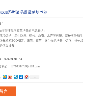
00MS加湿型液晶屏霉菌培养箱
述：
MS加湿型液晶屏霉菌培养箱产品概述：
环境保护、卫生防疫、药检、农畜、水产等科研、院校实验和生
体分析和BOD测定、细菌、霉菌、微生物的培养、保存、植物栽
的恒温设备。
020-89091154
们：13710087789@163.com
1
：
留言