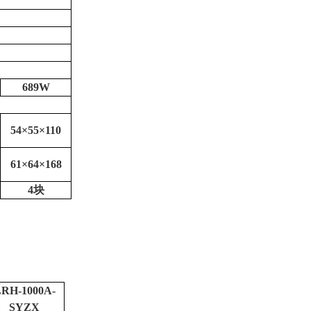
689W
54×55×110
61×64×168
4块
RH-1000A-
SYZX