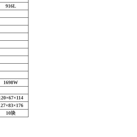
916L
1698W
120×67×114
127×83×176
10块