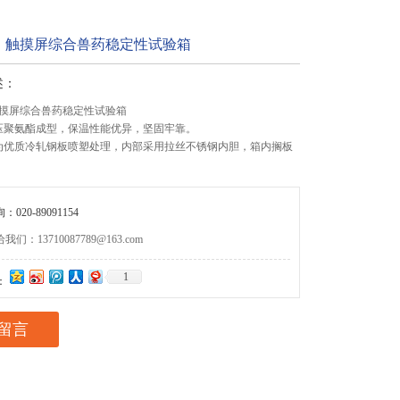
》触摸屏综合兽药稳定性试验箱
述：
摸屏综合兽药稳定性试验箱
压聚氨酯成型，保温性能优异，坚固牢靠。
为优质冷轧钢板喷塑处理，内部采用拉丝不锈钢内胆，箱内搁板
020-89091154
们：13710087789@163.com
1
：
留言