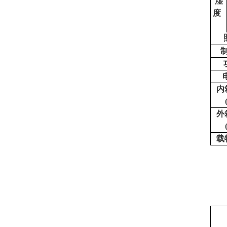
湿
度
内
外
载