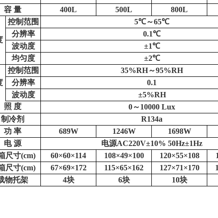
容
量
400L
500L
800L
控制范围
5
℃～
65
℃
分辨率
0.1
℃
度
波动度
±1℃
均匀度
±2℃
控制范围
35%RH～95%RH
度
分辨率
0.1
波动度
±5%RH
照
度
0～10000 Lux
制冷剂
R134a
功
率
689W
1246W
1698W
电
源
电源
AC220V
±
10% 50Hz
±
1Hz
箱尺寸
(cm)
60×60×114
108×49×100
120×55×108
箱尺寸
(cm)
67×69×172
115×65×162
127×71×170
载物托架
4块
6块
10块