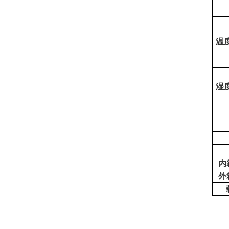
温
湿
内
外