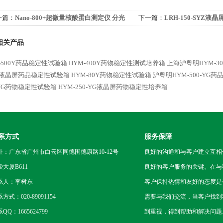
一篇：
Nano-800+超微量核酸蛋白测定仪 分光
下一篇：
LRH-150-SYZ
度计
验箱
相关产品
-500Y药品稳定性试验箱
HYM-400Y药物稳定性测试培养箱
上海沪粤明HYM-3
0Y液晶屏药品稳定性试验箱
HYM-80Y药物稳定性试验箱
沪粤明HYM-500-YG
-YG药物稳定性试验箱
HYM-250-YG液晶屏药物稳定性培养箱
系方式
服务保障
址：广东省广州市白云区同德围德康路10-12号
良好的沟通和与客户建立互相
骏大厦B611
良好的客户服务的关键。在与
系人：李树东
客户保持热情和友好的态度是
方式：020-89091154
需要与我们交流，当客户找到
QQ：1665624799
到重视，得到帮助和解决问题