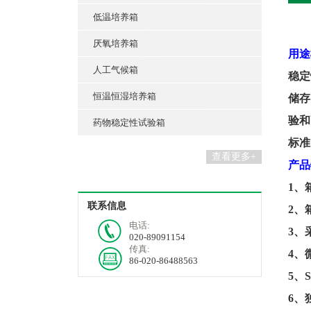
低温培养箱
厌氧培养箱
用途
人工气候箱
稳定
恒温恒湿培养箱
储存
验和
药物稳定性试验箱
标准
查看更多+
产品
1
、
联系信息
2
、
电话:
3
、
020-89091154
传真:
4
、
86-020-86488563
5
、
6
、