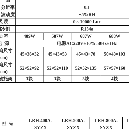
围
分辨率
0.1
波动度
±5%RH
照
度
0～10000 Lux
制冷剂
R134a
功
率
489W
587W
687W
688W
电
源
电源
AC220V
±
10% 50Hz
±
1Hz
箱尺寸
45×36×32
45×43×53
45×43×78
50×48×103
(cm)
箱尺寸
52×52×92
52×52×110
52×52×135
57×57×160
(cm)
物托架
3块
3块
3块
4块
LRH-400A-
LRH-500A-
LRH-800A-
L
型
号
SYZX
SYZX
SYZX