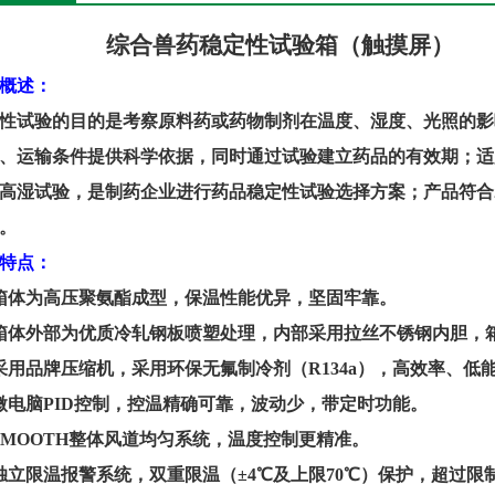
综合兽药稳定性试验箱（触摸屏）
概述：
性试验的目的是考察原料药或药物制剂在温度、湿度、光照的影
、运输条件提供科学依据，同时通过试验建立药品的有效期；适
高湿试验，是制药企业进行药品稳定性试验选择方案；产品符合
。
特点：
箱体为高压聚氨酯成型，保温性能优异，坚固牢靠。
箱体外部为优质冷轧钢板喷塑处理，内部采用拉丝不锈钢内胆，
采用品牌压缩机，采用环保无氟制冷剂（
R134a
），高效率、低
微电脑
PID
控制，控温精确可靠，波动少，带定时功能。
SMOOTH
整体风道均匀系统，温度控制更精准。
独立限温报警系统，双重限温（±
4
℃及上限
70
℃）保护，超过限