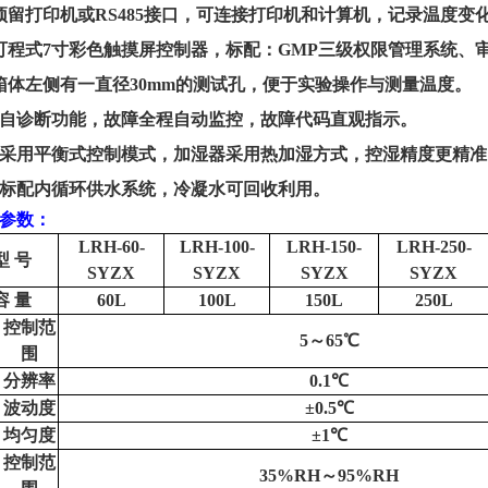
预留打印机或
RS485
接口，可连接打印机和计算机，记录温度变
可程式
7
寸彩色触摸屏控制器，标配：
GMP
三级权限管理系统、
箱体左侧有一直径
30mm
的测试孔，便于实验操作与测量温度。
自诊断功能，故障全程自动监控，故障代码直观指示。
采用平衡式控制模式，加湿器采用热加湿方式，控湿精度更精准
标配内循环供水系统，冷凝水可回收利用。
参数：
LRH-60-
LRH-100-
LRH-150-
LRH-250-
型
号
SYZX
SYZX
SYZX
SYZX
容
量
60L
100L
150L
250L
控制范
5
～
65
℃
围
分辨率
0.1
℃
波动度
±
0.5
℃
均匀度
±1℃
控制范
35%RH～95%RH