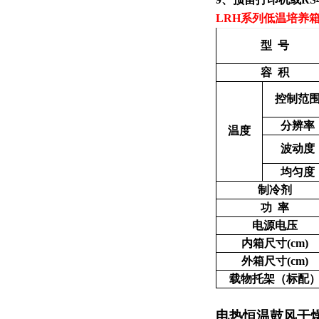
LRH
系列
低温培养
型 号
容 积
控制范
分辨率
温度
波动度
均匀度
制冷剂
功 率
电源电压
内箱尺寸(cm)
外箱尺寸(cm)
载物托架（标配
电热恒温鼓风干