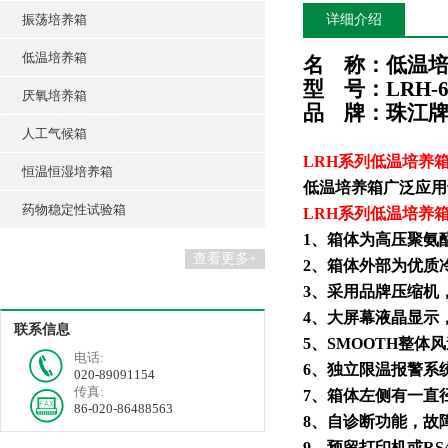
振荡培养箱
详细介绍
低温培养箱
名
称：
低温
型
号：
L
RH-6
厌氧培养箱
品
牌：珠江
人工气候箱
LRH
系列
低温培养
恒温恒湿培养箱
低温培养箱广泛应用
药物稳定性试验箱
LRH
系列
低温培养
1
、箱体为高压聚氨
查看更多+
2
、箱体外部为优质
3
、采用品牌压缩机
4
、大屏幕液晶显示
联系信息
5
、
SMOOTH
整体风
电话:
6
、独立限温报警系
020-89091154
传真:
7
、箱体左侧有一直
86-020-86488563
8
、自诊断功能，故
9
、预留打印机或
RS