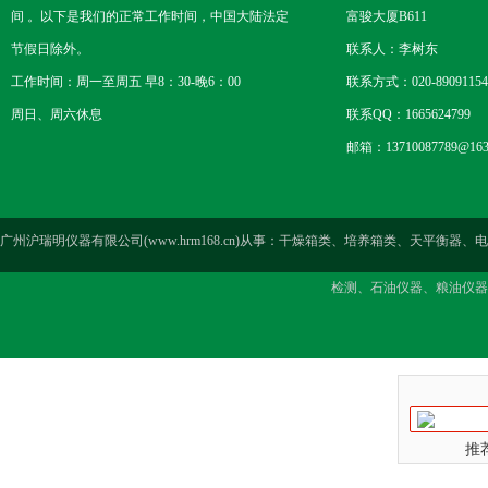
间 。以下是我们的正常工作时间，中国大陆法定
富骏大厦B611
节假日除外。
联系人：李树东
工作时间：周一至周五 早8：30-晚6：00
联系方式：020-89091154
周日、周六休息
联系QQ：1665624799
邮箱：13710087789@163
广州沪瑞明仪器有限公司(www.hrm168.cn)从事：干燥箱类、培养箱类、天
检测、石油仪器、粮油仪器
推