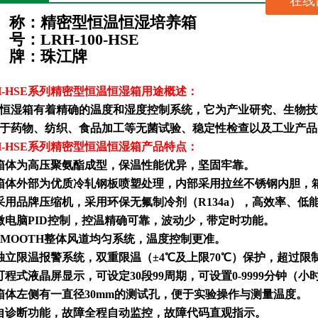
在线
称：
精密型恒温恒湿培养箱
号：
L
RH-
100-HSE
牌：珠江牌
-HSE
系列精密型恒温恒湿箱用途概述：
恒湿箱有着精确的温度和湿度控制系统，它为产业研究、生物技
于药物、纺织、食品加工等无菌试验、稳定性检查以及工业产品
-HSE
系列精密型恒温恒湿箱产品特点：
箱体为高压聚氨酯成型，保温性能优异，坚固牢靠。
箱体外部为优质冷轧钢板喷塑处理，内部采用拉丝不锈钢内胆，
采用品牌压缩机，采用环保无氟制冷剂（
R134a
），高效率、低
微电脑
PID
控制，控温精确可靠，波动少，带定时功能。
SMOOTH
整体风道均匀系统，温度控制更准
。
独立限温报警系统，双重限温（±
4
℃及上限
70
℃）保护，超过限
可程式液晶屏显示，可设定
30
段
99
周期，可设置
0-9999
分钟（小
箱体左侧有一直径
30mm
的测试孔，便于实验操作与测量温度。
自诊断功能，故障全程自动监控，故障代码直观指示。