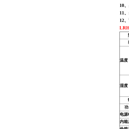
10
、
11
、
12
、
LRH
型
容
温度
湿
制
功 
电源
内箱尺
外箱尺