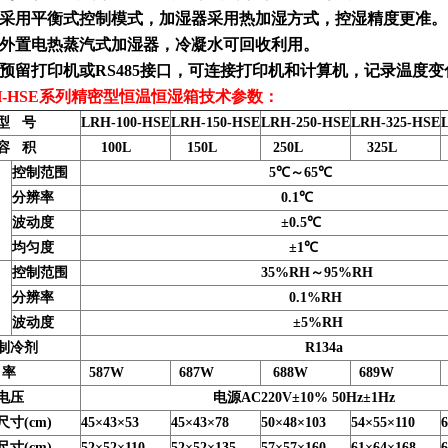
采用平衡式控制模式，加湿器采用热加湿方式，控湿精度更准
。
外置电热蒸汽式加湿器，冷凝水可回收利用。
预留打印机或
RS485
接口，可连接打印机和计算机，记录温度变
-HSE
系列精密型恒温恒湿箱技术参数：
 号
LRH-100-HSE
LRH-150-HSE
LRH-250-HSE
LRH-325-HSE
 积
100L
150L
250L
325L
控制范围
5℃～65℃
分辨率
0.1℃
波动度
±0.5℃
均匀度
±1℃
控制范围
35%RH～95%RH
度
分辨率
0.1%RH
波动度
±5%RH
冷剂
R134a
率
587W
687W
688W
689W
电压
电源AC220V±10% 50Hz±1Hz
寸(cm)
45×43×53
45×43×78
50×48×103
54×55×110
寸(cm)
52×52×110
52×52×135
57×57×160
61×64×168