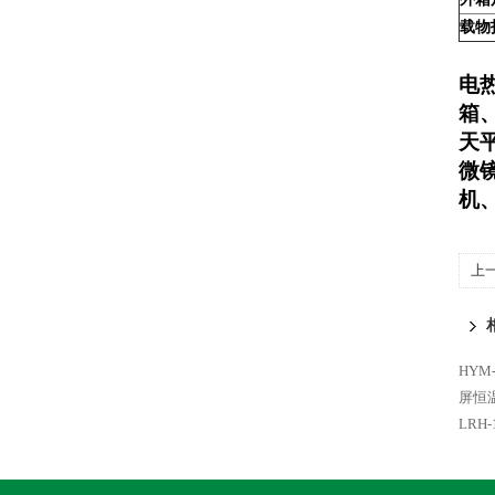
载物
电
箱
天
微
机
上
护
HYM
屏恒
LRH