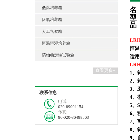
低温培养箱
名
型
厌氧培养箱
品
人工气候箱
LRH
恒温恒湿培养箱
恒温
药物稳定性试验箱
适用
LRH
查看更多+
1
、
2
、
3
、
联系信息
4
、
电话:
5
、
020-89091154
传真:
6
、
86-020-86488563
7
、
8
、
9
、