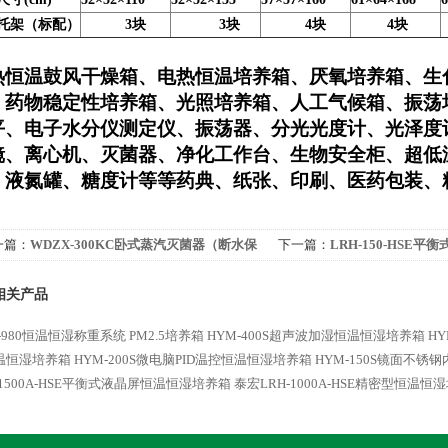
托架（标配）
3块
3块
4块
4块
热恒温鼓风干燥箱、电热恒温培养箱、厌氧培养箱、生
、药物稳定性培养箱、光照培养箱、人工气候箱、振荡
平、电子水分仪测定仪、振荡器、分光光度计、光泽度
镜、离心机、灭菌器、净化工作台、生物安全柜、超低
、液氮罐、糖度计等等药典、纸张、印刷、医药包装、
一篇：
WDZX-300KC卧式蒸汽灭菌器（断水保
下一篇：
LRH-150-HSE
 ） 高压蒸汽灭菌器
相关产品
-980恒温恒湿称重系统 PM2.5培养箱
HYM-400S超声波加湿恒温恒湿培养箱
H
温恒湿培养箱
HYM-200S微电脑PID温控恒温恒湿培养箱
HYM-150S镜面不
-1500A-HSE平衡式液晶屏恒温恒湿培养箱
泰宏LRH-1000A-HSE精密型恒温恒