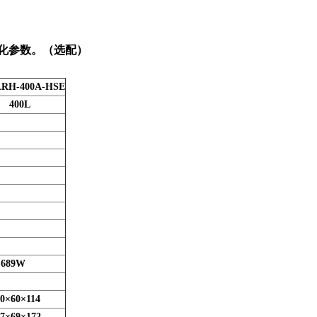
化参数。（选配）
LRH-400A-HSE
400L
689W
60×60×114
67×69×172