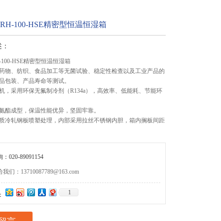
RH-100-HSE精密型恒温恒湿箱
述：
-100-HSE精密型恒温恒湿箱
药物、纺织、食品加工等无菌试验、稳定性检查以及工业产品的
品包装、产品寿命等测试。
机，采用环保无氟制冷剂（R134a），高效率、低能耗、节能环
氨酯成型，保温性能优异，坚固牢靠。
质冷轧钢板喷塑处理，内部采用拉丝不锈钢内胆，箱内搁板间距
020-89091154
们：13710087789@163.com
1
：