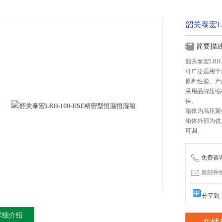
韶关泰宏L
简要描
韶关泰宏LRH
可广泛适用于
原料性能、产
采用品牌压缩
保。
箱体为高压聚
箱体外部为优
可调。
免费咨询：
发邮件给我
分享到
详细介绍