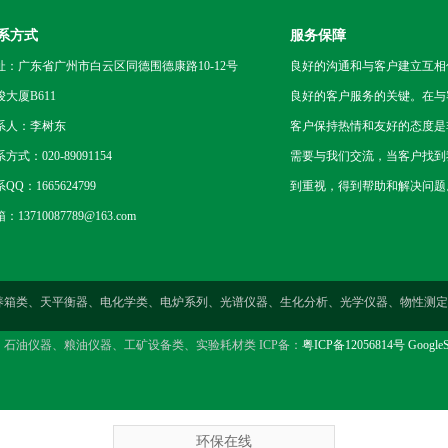
系方式
服务保障
址：广东省广州市白云区同德围德康路10-12号
良好的沟通和与客户建立互相
骏大厦B611
良好的客户服务的关键。在与
系人：李树东
客户保持热情和友好的态度是
方式：020-89091154
需要与我们交流，当客户找到
QQ：1665624799
到重视，得到帮助和解决问题
：13710087789@163.com
燥箱类、培养箱类、天平衡器、电化学类、电炉系列、光谱仪器、生化分析、光学仪器、物
、石油仪器、粮油仪器、工矿设备类、实验耗材类 ICP备：
粤ICP备12056814号
GoogleS
环保在线