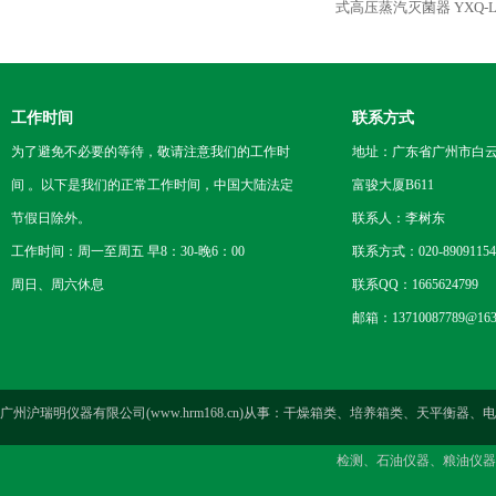
式高压蒸汽灭菌器
YXQ-
工作时间
联系方式
为了避免不必要的等待，敬请注意我们的工作时
地址：广东省广州市白云区
间 。以下是我们的正常工作时间，中国大陆法定
富骏大厦B611
节假日除外。
联系人：李树东
工作时间：周一至周五 早8：30-晚6：00
联系方式：020-89091154
周日、周六休息
联系QQ：1665624799
邮箱：13710087789@163
广州沪瑞明仪器有限公司(www.hrm168.cn)从事：干燥箱类、培养箱类、天
检测、石油仪器、粮油仪器