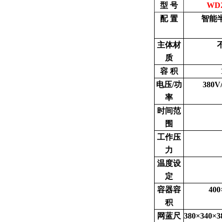
型 号
WDZ
配 置
智能
主体材
质
容 积
电压/功
380V
率
时间范
围
工作压
力
温度设
定
容器容
40
积
网蓝尺
380×340×