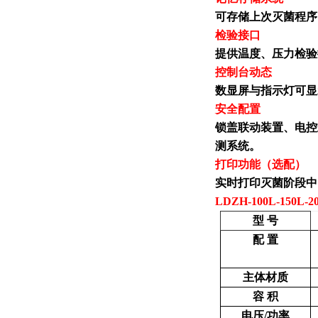
可存储上次灭菌程序
检验接口
提供温度、压力检验
控制台动态
数显屏与指示灯可显
安全配置
锁盖
联动
装置
、电控
测系统。
打印功能（选配）
实时打印灭菌
阶段中
LDZH-100L-15
型 号
配 置
主体材质
容 积
电压/功率