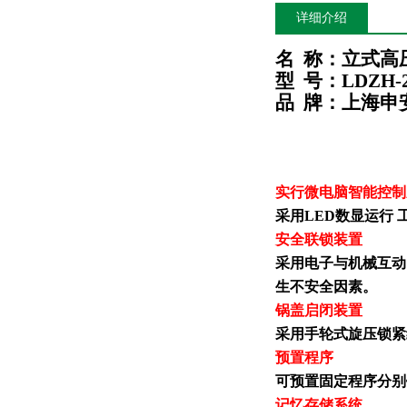
详细介绍
名
称：立式高
型
号：LDZH-2
品
牌：上海申
实行微电脑智能控制
采用
LED
数显运行
安全联锁装置
采用电子与机械互动
生不安全因素。
锅盖启
闭
装置
采用
手轮式旋压
锁紧
预置
程序
可预置固定程序分别
记忆存储系统