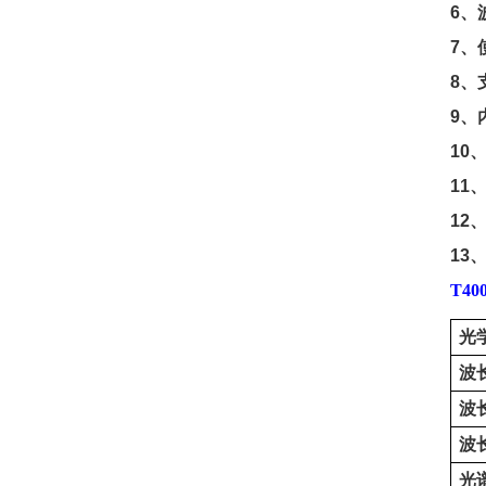
6
、
7
、
8
、
9
、
10
11
12
13
T
40
光
波
波
波
光