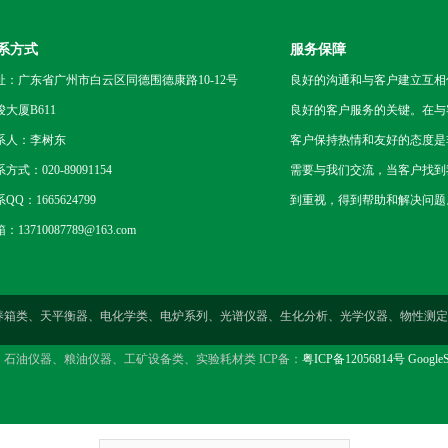
系方式
服务保障
址：广东省广州市白云区同德围德康路10-12号
良好的沟通和与客户建立互相
骏大厦B611
良好的客户服务的关键。在与
系人：李树东
客户保持热情和友好的态度是
方式：020-89091154
需要与我们交流，当客户找到
QQ：1665624799
到重视，得到帮助和解决问题
：13710087789@163.com
燥箱类、培养箱类、天平衡器、电化学类、电炉系列、光谱仪器、生化分析、光学仪器、物
、石油仪器、粮油仪器、工矿设备类、实验耗材类 ICP备：
粤ICP备12056814号
GoogleS