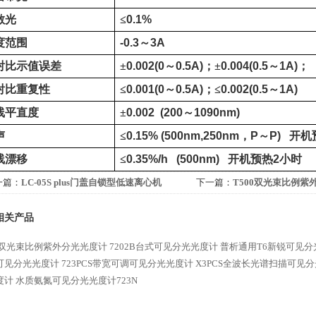
散光
≤
0.1%
度范围
-0.3
～
3A
射比示值误差
±
0.002(0
～
0.5A)
；±
0.004(0.5
～
1A)
；
射比
重复性
≤
0.001(0
～
0.5A)
；≤
0.002(0.5
～
1A)
线平直度
±
0.002 (200
～
1090nm)
声
≤
0.15% (500nm,250nm
，
P
～
P)
开机
线漂移
≤
0.35%/h (500nm)
开机预热
2
小时
一篇：
LC-05S plus门盖自锁型低速离心机
下一篇：
T500双光束比例紫
相关产品
00双光束比例紫外分光光度计
7202B台式可见分光光度计
普析通用T6新锐可见分
可见分光光度计
723PCS带宽可调可见分光光度计
X3PCS全波长光谱扫描可见
度计
水质氨氮可见分光光度计723N