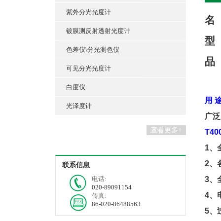
紫外分光光度计
名
镀膜测反射透射光度计
型
色差仪\分光测色仪
品
可见分光光度计
白度仪
用
光泽度计
广泛
查看更多+
T
40
1
、
2
、
联系信息
电话:
3
、
020-89091154
4
、
传真:
86-020-86488563
5
、