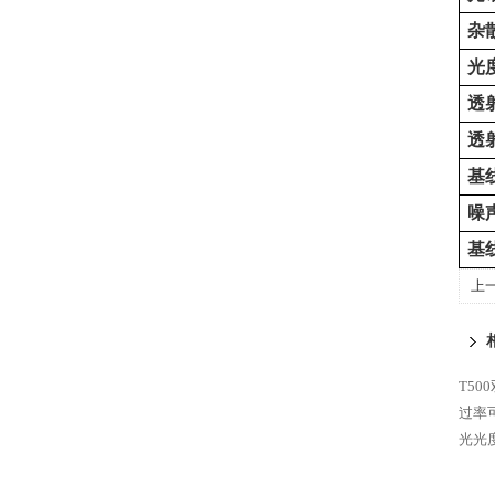
杂
光
透
透
基
噪
基
上
T5
过率
光光