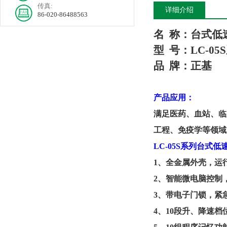
传真:
详细介绍
86-020-86488563
名
称：
台式
低
型
号：
LC-0
5
品
牌
：
正基
产品应用：
满足医药、血站、临
工程、免疫学等领域
LC-05S系列台式
1、
全金属外壳，运
2、
智能微电脑控制
3、
带电子门锁，紧
4、
10段升、降速档