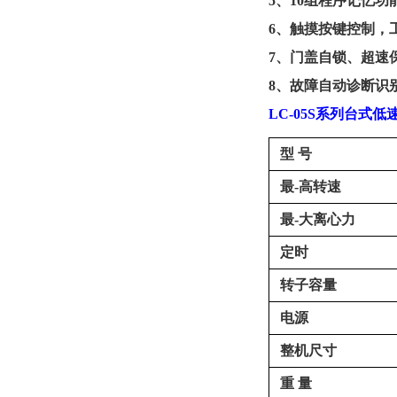
5、
10组程序记忆
6、
触摸按键控制，
7、
门盖自锁、超速
8、
故障自动诊断识
LC-05S系列台式
型
号
最
-
高转速
最
-
大离心力
定时
转子容量
电源
整机尺寸
重
量