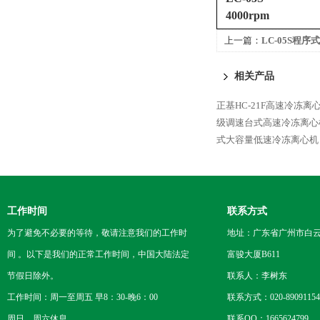
4000rpm
上一篇：
LC-05S程
相关产品
正基HC-21F高速冷冻离
级调速台式高速冷冻离心
式大容量低速冷冻离心机
工作时间
联系方式
为了避免不必要的等待，敬请注意我们的工作时
地址：广东省广州市白云区
间 。以下是我们的正常工作时间，中国大陆法定
富骏大厦B611
节假日除外。
联系人：李树东
工作时间：周一至周五 早8：30-晚6：00
联系方式：020-89091154
周日、周六休息
联系QQ：1665624799