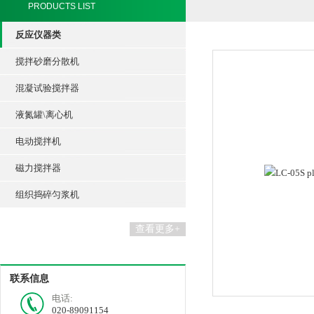
PRODUCTS LIST
反应仪器类
搅拌砂磨分散机
混凝试验搅拌器
液氮罐\离心机
电动搅拌机
磁力搅拌器
组织捣碎匀浆机
查看更多+
联系信息
电话:
020-89091154