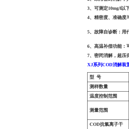
3
、
可测定
10mg/l
以
4
、
精密度、准确度
5
、
故障自诊断：用
6
、
高温补偿功能：
7
、
密闭消解，超压
XJ
系列
COD
消解装
型
号
测样数量
温度控制范围
测量范围
COD
抗氯离子干