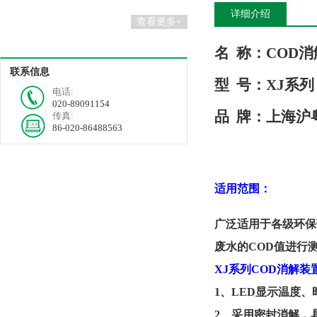
详细介绍
查看更多+
名
称：
COD
联系信息
型
号
：
XJ系列
电话:
020-89091154
品
牌：
上海
沪
传真:
86-020-86488563
适用范围
：
广泛适用于各级环保
废水的
COD
值进行
XJ
系列
COD
消解装
1
、
LED
显示温度
、
2
、
采用密封消解，