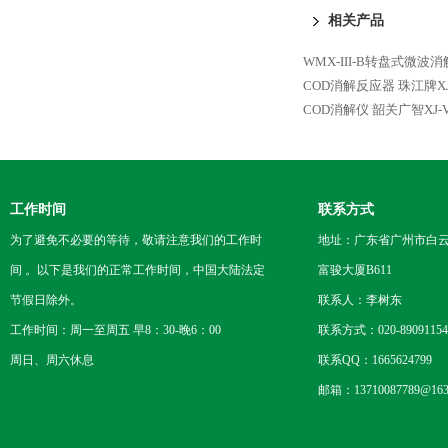
相关产品
WMX-III-B转盘式微波
COD消解反应器
珠江牌XJ
COD消解仪
韶关广智XJ-
工作时间
联系方式
为了避免不必要的等待，敬请注意我们的工作时
地址：广东省广州市白云区
间 。以下是我们的正常工作时间，中国大陆法定
富骏大厦B611
节假日除外。
联系人：李树东
工作时间：周一至周五 早8：30-晚6：00
联系方式：020-89091154
周日、周六休息
联系QQ：1665624799
邮箱：13710087789@163