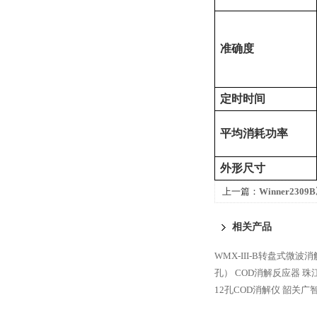
准确度
定时时间
平均消耗功率
外形尺寸
上一篇：
Winner23
仪
相关产品
WMX-III-B转盘式微波
孔） COD消解反应器
珠江
12孔COD消解仪
韶关广智