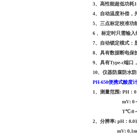
3
、
高性能超低功耗
1
4
、
自动温度补偿，
5
、
三
点标定校准功
6
、
标定时只需输入
7
、
自动锁定模式：
8
、
具有数据断电保
9
、
具有
Type-c
端口
10
、
仪器防腐防水防
PH-650
便携式酸度
1
、
测量范围
: PH
：
0
mV: 0
T℃:0
2
、
分辨率
: pH
：
0.0
mV: 0.1