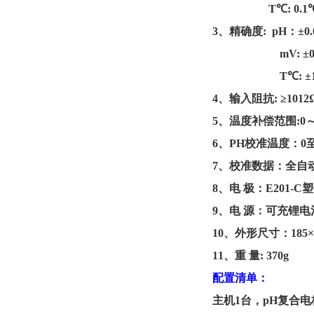
T
℃
: 0.1
3
、
精确度
: pH
：
±0.
mV: ±0
T℃: ±
4
、
输入阻抗
: ≥1012
5
、
温度补偿范围
:0
6
、
PH
校准温度：
0
7
、
校准数据：全自
8
、
电
极：
E201-C
塑
9
、
电
源：
可充锂电
1
0
、
外形尺寸：
185
×
1
1
、
重
量
:
37
0g
配置清单：
主机
1
台，
pH
复合电