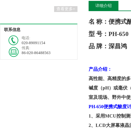
详细介绍
查看更多+
名
称
：
便携式
联系信息
型
号
：
PH-650
电话:
020-89091154
品
牌
：深昌鸿
传真:
86-020-86488563
产品介绍：
高性能、高精度的多
碱度（
pH
）或毫伏
室及现场、野外中使
PH-650
便携式酸度
1
、
采用
MCU
控制测
2
、
LCD
大屏幕液晶