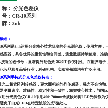
称：
分光色
差
仪
号：
C
R-10
系列
牌：
3nh
概念
：
10
系列
是
3nh
运用分光核心技术研发的分光测色仪，使用方便，
感应器，具备优异的重复性和台间差，测量数据持续稳定、准确
-接近的色卡号，显著提升配色效 率和工作便利性。在塑胶电
化妆品和食品等行业，科研机构、实验室领域均有广泛应用。
10
系列手持式分光色差仪
特点
：
硅光二极管阵列传感器，更大面积的阵列传感器，强光不会饱和
器测量速度、准确性、稳定性和一致性，掌握核心技术，与国际
采用分光测色仪
CR-10
采用
400~700nm
全波段均衡
LED
光源作为
避免了白光
LED
在特定波段的光谱缺失。