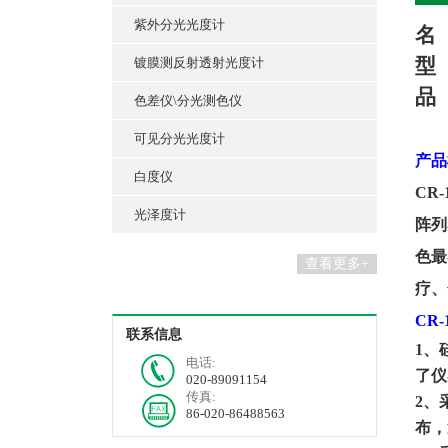
紫外分光光度计
名
型
镀膜测反射透射光度计
品
色差仪\分光测色仪
可见分光光度计
产品
白度仪
CR-
光泽度计
阵列
色最
查看更多+
疗、
CR-
联系信息
1
、
电话:
了仪
020-89091154
传真:
2
、
86-020-86488563
布，