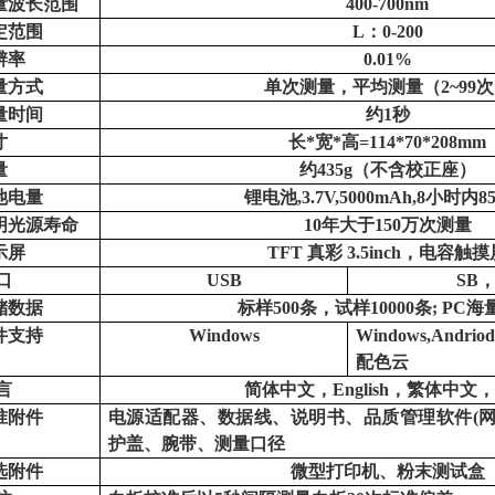
量波长范围
400-700nm
定范围
L：0-200
辨率
0.01%
量方式
单次测量，平均测量（
2~99
量时间
约
1秒
寸
长
*宽*高=114*70*208mm
量
约
435g（不含校正座）
池电量
锂电池
,3.7V,5000mAh,8小时内8
明光源寿命
10年大于150万次测量
示屏
TFT 真彩 3.5inch，电容触
口
USB
SB，
储数据
标样
500条，试样10000条; PC
件支持
Windows
Windows,Andri
配色云
言
简体中文，
English，繁体中文
准附件
电源适配器、数据线、说明书、品质管理软件
(
护盖、腕带、测量口径
选附件
微型打印机、粉末测试盒