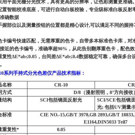
采用平面光栅分光技术，具有更高的分辨率，让色彩测量更准确
配置智能校准底座，可进行自动白板校验，专业级标准白板反射
准确数据
手握部位以及测量按钮的位置都是精心设计
,
可以满足不同的握持
色卡编号快速匹配，无需厚重的色卡，自带多本标准色卡库，对准
接近的色卡编号，准确率超
90%
，从此告别翻厚重色卡，配色效
重复性Δ
E*ab
≤
0.05
，台间差Δ
E*ab
≤
0.4
数据稳定可靠，确保多台
。
10
系列手持式分光色差仪
产品技术指标
：
品名称
CR-10
CR-
明方式
D/8（漫射照明，8°方向接收
量结构
SCI包括镜面反射光
SCI/SCE包括
光; 包括UV测量
合标准
CIE NO.-15,GB/T 3978,GB 2893,GB/T 18833
E1164,DIN5033 Teil7
量重复性
*
0.05