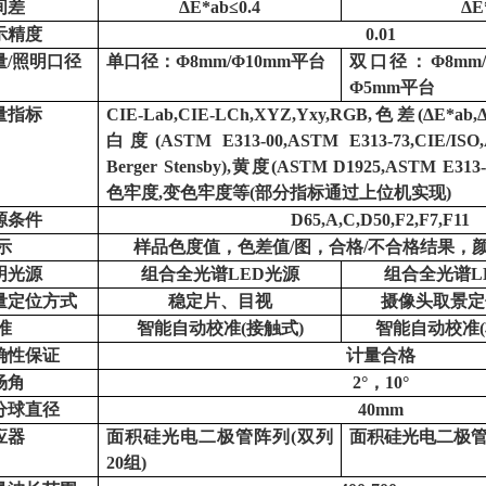
间差
ΔE*ab≤0.4
ΔE
示精度
0.01
量
/照明口径
单口径：
Φ8mm/Φ10mm平台
双口径：
Φ8mm
Φ5mm平台
量指标
CIE-Lab,CIE-LCh,XYZ,Yxy,RGB,色差(ΔE*ab,ΔE
白度(ASTM E313-00,ASTM E313-73,CIE/ISO,A
Berger Stensby),黄度(ASTM D1925,ASTM E313-
色牢度,变色牢度等(部分指标通过上位机实现)
源条件
D65,A,C,D50,F2,F7,F11
示
样品色度值，色差值
/图，合格/不合格结果，
明光源
组合全光谱
LED光源
组合全光谱
L
量定位方式
稳定片、目视
摄像头取景定
准
智能自动校准
(接触式)
智能自动校准
确性保证
计量合格
场角
2°，10°
分球直径
40mm
应器
面积硅光电二极管阵列
(双列
面积硅光电二极
20组)