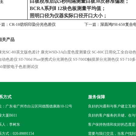
注
白板校准后以
5秒间隔测量白板30次标准偏差；
BCRA系列Ⅱ 12块色板测量平均值；
照明口径为仪器实际口径开口大小；
一篇：
CR-10纺织印染分光色差仪
下一篇：
深昌鸿PH-650复
相关产品
光SC-80英文版色差计
康光WSD-3A白度色度测量仪
SC-80C日用化工全自动
自动色差仪
ST-700d Plus便携式分光测色仪
ST-700D触摸屏分光测色仪
ST-7
060塑胶电子色差测试仪
系方式
服务保障
址：广东省广州市白云区同德围德康路10-12号
良好的沟通和与客户建立互相
骏大厦B611
良好的客户服务的关键。在与
系人：李树东
客户保持热情和友好的态度是
方式：020-89091154
需要与我们交流，当客户找到