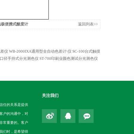
合电极便携式酸度计
返回列表>>
色差仪
WB-2000IXA通用型全自动色差计\仪
SC-100台式触摸
10多口径手持式分光测色仪
ST-700印刷业颜色测试分光测色仪
关注我们
信任的关系是提供
客户的沟通中，对
非常重要的。客户
我们时，是希望得