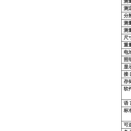
测
测
分
测
测
尺
重
电
照
显
接
存
软
语
标
可