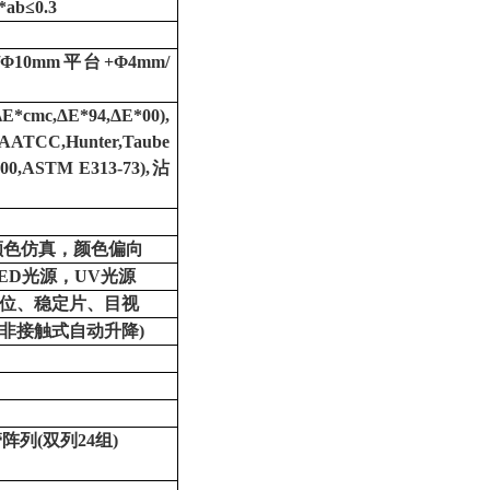
*ab≤0.3
/Φ10mm平台+Φ4mm/
*cmc,ΔE*94,ΔE*00),
ATCC,Hunter,Taube
00,ASTM E313-73),沾
颜色仿真，颜色偏向
ED光源，UV光源
位、稳定片、目视
(非接触式自动升降)
管阵列
(双列24组)