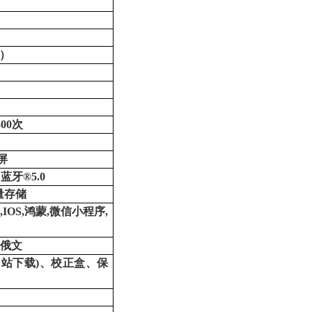
次）
500次
摸屏
蓝牙®5.0
海量存储
od,IOS,鸿蒙,微信小程序,
，俄文
网站下载)、校正盒、保