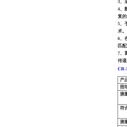
3
、
4
、
复的
5
、
术。
6
、
匹配
7
、
传递
CR-
产
照
测
符
测