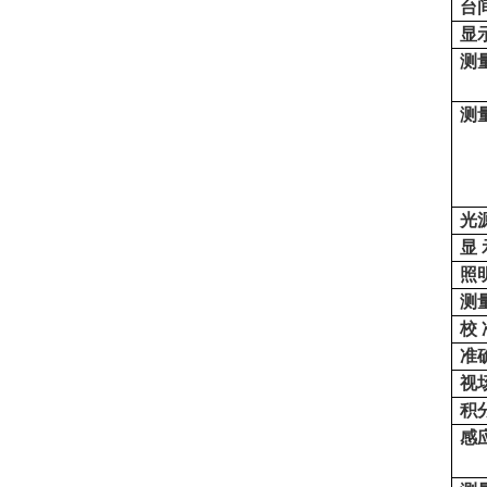
台
显
测
测
光
显
照
测
校
准
视
积
感