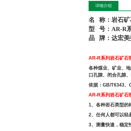
详细介绍
名
称：岩石矿
型
号：
AR-R
品
牌：
达宏美
AR
-R
系列
岩石矿石
各种煤业、矿业、地
口孔隙、闭合孔隙、
依据：
GB/T6343
、
AR
-R
系列
岩石矿石
1
、各种岩石类型的
2
、任何人都可以轻
3
、测量快速，稳定