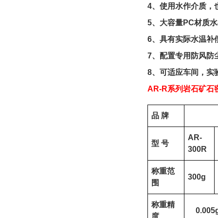
4
、使用水作介质，
5
、大容量
PC
材质水
6
、
具有实际水温补
7
、
配置专用防风防
8
、可适应车间，实
AR
-R
系列
岩石矿石
品
牌
AR-
型
号
300R
称重
范
300g
围
称重精
0.0
05
度