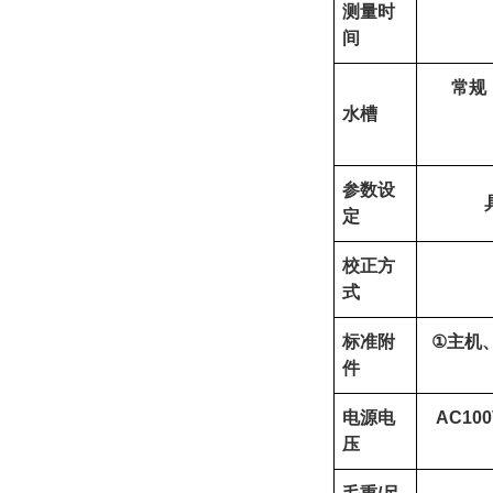
测量时
间
常规
水槽
参数设
定
校正方
式
标准附
①
主机
件
电源电
AC100
压