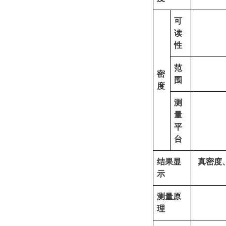
可
读
性
范
密
围
度
测
量
平
台
结果显
真密度
示
测量原
理