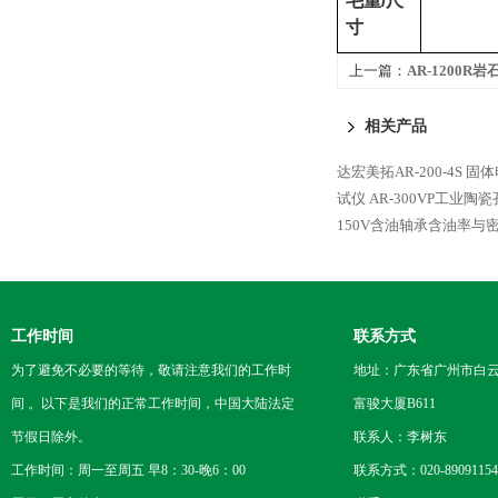
毛重
/
尺
寸
上一篇：
AR-1200
相关产品
达宏美拓AR-200-4S 
试仪
AR-300VP工业
150V含油轴承含油率与
工作时间
联系方式
为了避免不必要的等待，敬请注意我们的工作时
地址：广东省广州市白云区
间 。以下是我们的正常工作时间，中国大陆法定
富骏大厦B611
节假日除外。
联系人：李树东
工作时间：周一至周五 早8：30-晚6：00
联系方式：020-89091154