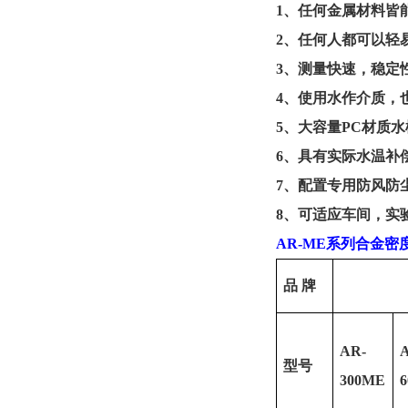
1
、任何金属材料皆
2
、任何人都可以轻
3
、测量快速，稳定
4
、使用水作介质，
5
、大容量
PC
材质水
6
、具有实际水温补
7
、配置专用防风防
8
、可适应车间，实
AR-ME
系列合金密
品
牌
AR-
型号
300ME