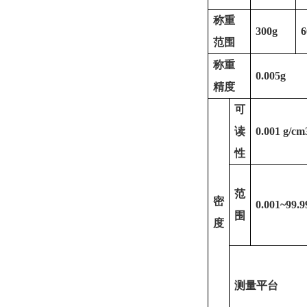
称重
300g
6
范围
称重
0.005g
精度
可
读
0.001 g/cm
性
范
密
0.001~99.
围
度
测量平台