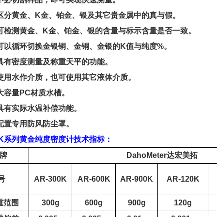
区分黄金、
K
金、铂金、银及其它贵金属中的真与假
。
可检测黄金、
K
金、铂金、银的含量与标示含量是否
一致
。
可以循环切换金银铜、金铜、金银的
K
值与纯度
%
。
具有密度测量及
称
重天平的功能
。
使用水作介质，也可使用其它液体介质
。
大容量
PC
材质水槽
。
具有实际水温补偿功能
。
配置专用防风防尘罩
。
K
系列
黄金纯度密度计
技术指标：
牌
DahoMeter
达宏美拓
号
AR
-300K
AR
-600K
AR
-900K
AR
-120K
重
范围
300g
600g
900g
120g