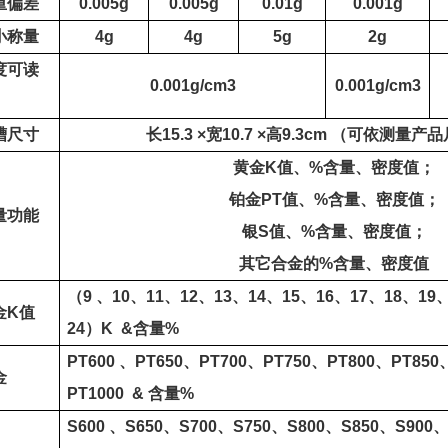
重偏差
0.00
5
g
0.005g
0.01
g
0.001g
小称量
4
g
4g
5g
2g
度可读
0.0
0
1g/cm3
0.001g/cm3
槽尺寸
长
15.3 ×
宽
10.7 ×
高
9.3cm
（可依测量产品
黄金
K
值、
%
含量、密度值；
铂金
PT
值、
%
含量
、密度值；
量功能
银
S
值、
%
含量、密度值；
其它合金的
%
含量、密度值
（
9
、
10
、
11
、
12
、
13
、
14
、
15
、
16
、
17
、
18
、
19
金
K
值
24
）
K
&
含量
%
PT
600
、
PT
650
、
PT
700
、
PT
750
、
PT
800
、
PT
850
金
PT
1000
&
含量
%
S
600
、
S
650
、
S
700
、
S
750
、
S
800
、
S
850
、
S
900