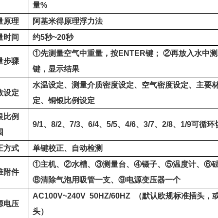
量
%
量原理
阿基米得原理浮力法
量时间
约
5
秒
~20
秒
①
先测量空气中重量，按
ENTER
键；
②
再放入水中测
量步骤
键，显示结果
水温设定、测量介质密度设定、空气密度设定、主要
数设定
定、铜银比例
设定
银比例
9/1
、
8/2
、
7/3
、
6/4
、
5/5
、
4/6
、
3/7
、
2/8
、
1/9
可
循环
围
正方式
单键校正、自动检测
①
主机、
②
水槽、
③
测量台、
④
镊子、
⑤
温度计、
⑥
准附件
⑧
清除气泡用吸管一支、
⑨
电源变压器一个
AC100V~240V 50HZ/60HZ
（默认
欧规标准
插头，
源电压
头）