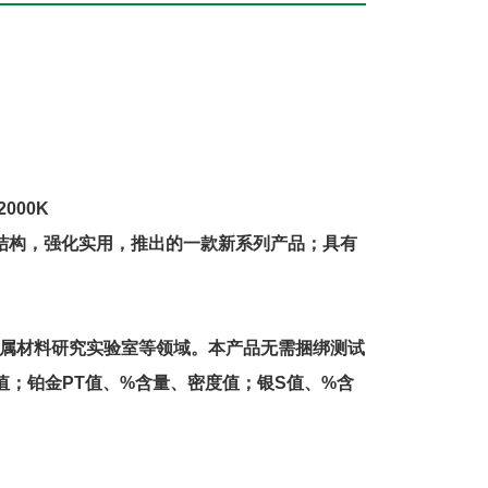
2000K
结构，
强化实用，推出的一款新系列产品；具有
属材料研究实验室等领域。本产品
无需捆绑测试
值；
铂金
PT
值、
%
含量
、密度值；
银
S
值、
%
含