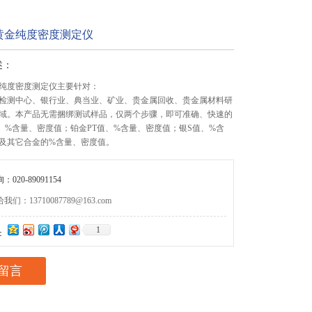
0K黄金纯度密度测定仪
述：
黄金纯度密度测定仪主要针对：
检测中心、银行业、典当业、矿业、贵金属回收、贵金属材料研
域。本产品无需捆绑测试样品，仅两个步骤，即可准确、快速的
、%含量、密度值；铂金PT值、%含量、密度值；银S值、%含
及其它合金的%含量、密度值。
020-89091154
们：13710087789@163.com
1
：
留言