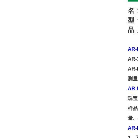
名
型
品
AR
-
AR-
AR
-
测量
AR
-
珠宝
样品
量、
AR
-
1
、