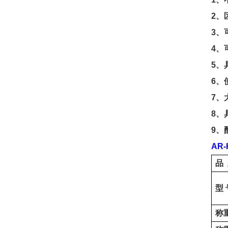
2
、
3
、
4
、
5
、
6
、
7
、
8
、
9
、
AR
-
品
型
称