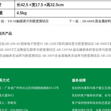
寸
长
42.5 ×
宽
17.5 ×
高
32.5cm
重
4.5kg
一篇：
YD-50触摸屏片剂硬度测试仪
下一篇：
AR-600K贵金属材
相关产品
拓AR-200-4S 固体电子密度计
AR-120ET医药酒浓度与密度测试仪
AR-300
AR-300VP工业陶瓷孔隙率与密度测试仪
AR-150VM 硫化橡胶体积变化率与密
0V含油轴承含油率与密度测试仪
AR-300V合金基轴承含油率与密度测试仪
AR-
系方式
服务保障
址：广东省广州市白云区同德围德康路10-12号
良好的沟通和与客户建立互相
骏大厦B611
良好的客户服务的关键。在与
系人：李树东
客户保持热情和友好的态度是
方式：020-89091154
需要与我们交流，当客户找到