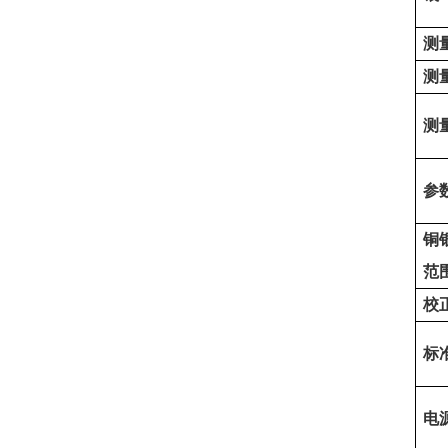
测
测
测
参
铜
范
校
标
电