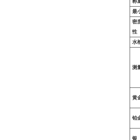
称
最
密
性
水
测
黄
铂
银