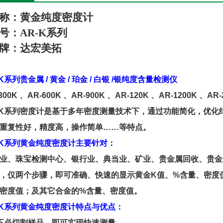
称：黄金纯度密度计
号：
AR-K系列
牌：
达宏美拓
K
系列贵金属
/
黄金
/
珀金
/
白银
/
银
纯度
含量
检测仪
300K
、
AR-600K
、
AR-900K
、
AR-120K
、
AR-1200K
、
AR-
K
系列密度计是基于多年密度测量技术下，通过功能简化，
优化
重复性好，精度高，操作简单
……
等特点。
K
系列
黄金纯度密度计
主要针对：
业、珠宝检测中心、银行业、典当业、矿业、贵金属回收、贵金
，
仅两个步骤，即可准确、快速的
显示
黄金
K
值、
%
含量、密度
密度值；及其它合金的
%
含量、密度值。
K
系列
黄金纯度密度计
特点与优点：
不必切割样品，
即
可实
现快速测量
。