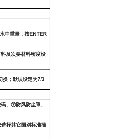
水中重量，按
ENTER
材料及次要材料密度设
切换；默认设定为
7/3
砝码、
⑦
防风防尘罩、
或选择其它国别标准插