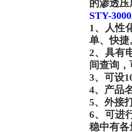
的渗透压
STY-300
1
、人性
单、快捷
2
、具有
间查询，
3
、可设
1
4
、产品
5
、外接
6
、可进
稳中有各