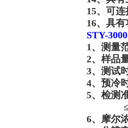
15
、可连
16
、具有
STY-300
1
、测量
2
、样品
3
、测试
4
、预冷
5
、检测
6
、摩尔