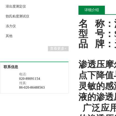
溶出度测定仪
详细介绍
勃氏粘度测试仪
名
称：
冻力仪
型
号：
其他
品
牌：
查看更多+
渗透压摩
联系信息
点下降值
电话:
020-89091154
传真:
灵敏的感
86-020-86488563
液的渗透
广泛应