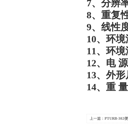
7
、分辨
8
、重复
9
、线性
10
、环境
11
、环境
12
、电 源
13
、外形
14
、重 量
上一篇：
PTURB-30