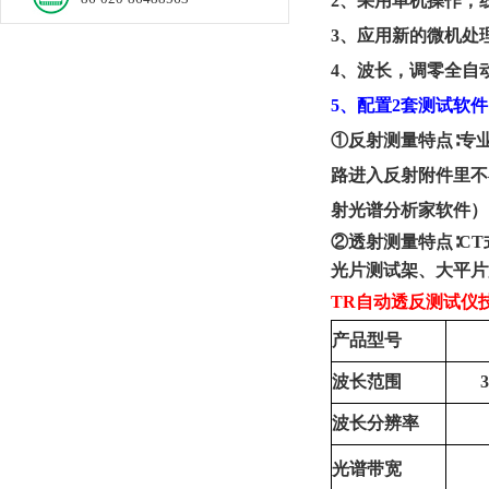
2、
采用单机操作，
3、
应用新的微机处
4、
波长，调零全自
5、配置
2套
测试
软件
①反射测量特点∶专
路进入反射附件里不
射光谱分析家软件）
②透射测量特点∶C
光片测试架、大平片
TR
自动透反测试仪
产品型号
波长范围
3
波长分辨率
光谱带宽