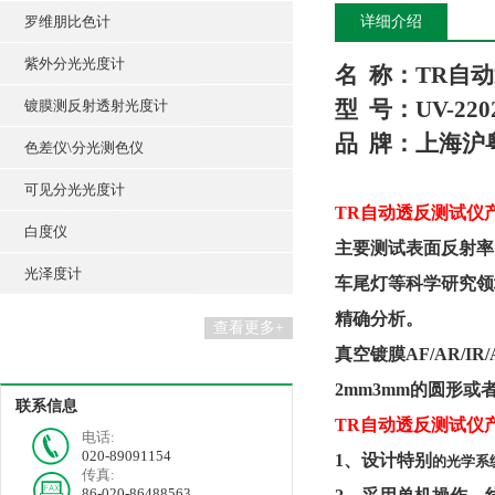
罗维朋比色计
详细介绍
紫外分光光度计
名
称：
TR
自动
型
号：UV-220
镀膜测反射透射光度计
品
牌
：上海
沪
色差仪\分光测色仪
可见分光光度计
TR
自动透反测试仪
白度仪
主要测试表面反射率
光泽度计
车尾灯等科学研究领
精确分析。
查看更多+
真空镀膜
AF/AR/
2mm3mm的圆形
联系信息
TR
自动透反测试仪
电话:
020-89091154
1、
设计特别
的光学系
传真:
86-020-86488563