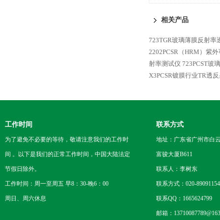
分光光度计
相关产品
723TGR玻璃薄膜反射
2202PCSR（HRM）
射率测试仪
723PCS
X3PCSR镀膜行业TR透
工作时间
联系方式
为了避免不必要的等待，敬请注意我们的工作时
地址：广东省广州市白云区
间 。以下是我们的正常工作时间，中国大陆法定
富骏大厦B611
节假日除外。
联系人：李树东
工作时间：周一至周五 早8：30-晚6：00
联系方式：020-89091154
周日、周六休息
联系QQ：1665624799
邮箱：13710087789@163