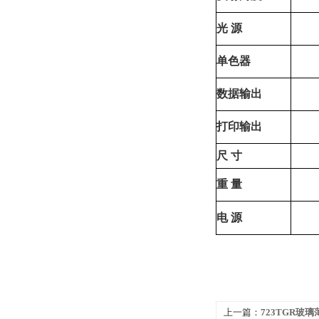
光
源
单色器
数据输出
打印输出
尺
寸
重
量
电
源
上一篇：
723TGR玻