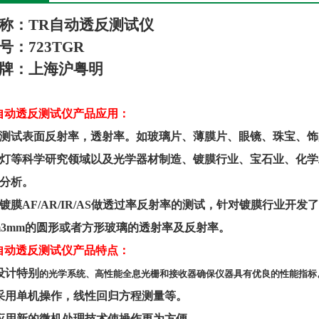
称：
TR
自动透反测试仪
号：723
TGR
牌
：上海
沪粤明
自动透反测试仪产品应用：
测试表面反射率，透射率
。
如玻璃片、薄膜片、眼镜、珠宝、饰
灯等科学研究领域以及光学器材制造、镀
膜
行业、宝石业、化学
分析。
镀膜
AF/AR/IR/AS做透过率反射率的测试
，
针对镀膜行业开发了
m3mm的圆形或者方形玻璃的透射率及反射率。
自动透反测试仪产品
特点：
设计特别
的光学系统、高性能全息光栅和接收器确保仪器具有优良的性能指标
采用单机操作，线性回归方程测量等
。
应用新的微机处理技术使操作更为方便
。