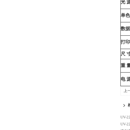
光
单色
数据
打印
尺
重
电
上
度
UV-
UV-