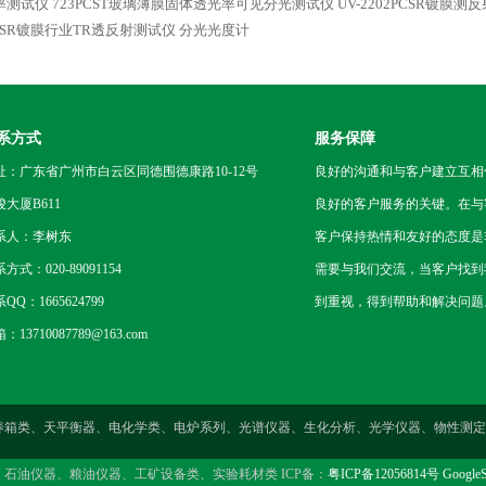
率测试仪
723PCST玻璃薄膜固体透光率可见分光测试仪
UV-2202PCSR镀膜
CSR镀膜行业TR透反射测试仪 分光光度计
系方式
服务保障
址：广东省广州市白云区同德围德康路10-12号
良好的沟通和与客户建立互相
骏大厦B611
良好的客户服务的关键。在与
系人：李树东
客户保持热情和友好的态度是
方式：020-89091154
需要与我们交流，当客户找到
QQ：1665624799
到重视，得到帮助和解决问题
：13710087789@163.com
燥箱类、培养箱类、天平衡器、电化学类、电炉系列、光谱仪器、生化分析、光学仪器、物
、石油仪器、粮油仪器、工矿设备类、实验耗材类 ICP备：
粤ICP备12056814号
GoogleS