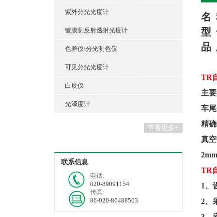
紫外分光光度计
名
型
镀膜测反射透射光度计
品
色差仪\分光测色仪
可见分光光度计
TR
白度仪
主要
光泽度计
车尾
精确
查看更多+
真空
2m
联系信息
TR
电话:
020-89091154
1、
传真:
86-020-86488563
2、
3、