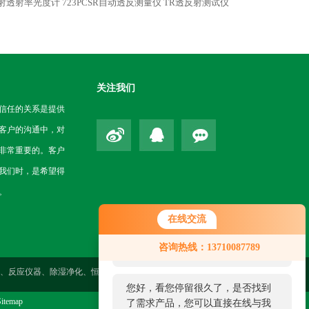
测反射透射率光度计
723PCSR自动透反测量仪 TR透反射测试仪
关注我们
信任的关系是提供
客户的沟通中，对
非常重要的。客户
我们时，是希望得
。
在线交流
您好！欢迎前来咨询，很高兴为您
咨询热线：13710087789
服务，请问您要咨询什么问题呢？
性测定、反应仪器、除湿净化、恒温仪器、气体检测、药检仪器、环境
您好，看您停留很久了，是否找到
itemap
了需求产品，您可以直接在线与我