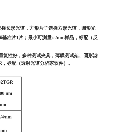
选择长形光谱，方形片子选择方形光谱，圆形光
基准片1片；最小可测量φ2mm样品，标配（反
长重复性好，多种测试夹具，薄膜测试架、圆形滤
求，标配（透射光谱分析家软件）
。
02TGR
100 nm
 nm
2/4/nm
5nm