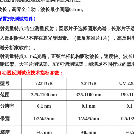
波长，调零全自动，波长最小间隔
0.1nm
。
配置
2套
测试
软件
∶
射测量特点∶专业测量反射；圆形片子选择圆形光谱，长形片子
入反射附件里不存在遮光等因素。（低反基准片1片），高反射率
谱分析家软件）。
射测量特点∶CT式光路，正弦丝杆机构驱动波长，速度快、波
测试架、大平片测试架、XY可调测试架，能满足不同行业的需
自动透反测试仪
技术指标参数：
型号
723TGR
X3TGR
UV-22
范围
325-1100 nm
325-1100 nm
190-1
分辨率
0.1 nm
0.1 nm
0.1
带宽
1/2/4/5/nm
1/2/4/5/nm
0.5/1/
精度
±
0.5nm
±
0.5nm
±
0.