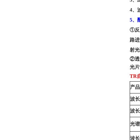
4、
5、
①反
路进
射光
②透
光片
TR
产品
波长
波长
光谱
波长