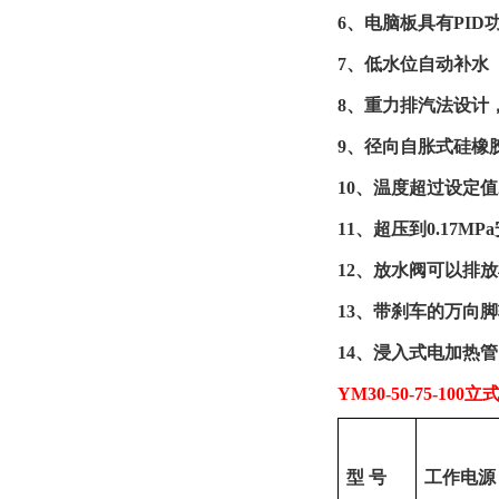
6、
电脑板具有
PI
7、
低水位自动补水
8、
重力排汽法设计
9、
径向自胀式硅橡
10、
温度超过设定值
11、
超压到
0.17
12、
放水阀可以排放
13、
带刹车的万向脚
14、
浸入式电加热管
YM30-50-75-100
立
型
号
工作电源