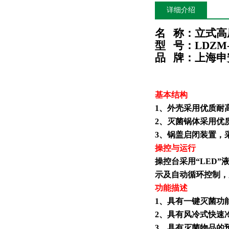
详细介绍
名
称：立式高
型
号：LDZM-8
品
牌：上海申
基本结构
1、
外壳
采用优质耐
2、灭菌
锅
体采用优
3
、
锅
盖
启闭
装置
，
操控
与运行
操控台采用
“LED”
示及自动循环控制，
功能描述
1、具有一键灭菌功
2、
具有
风
冷
式快速
3、具有灭菌物品的