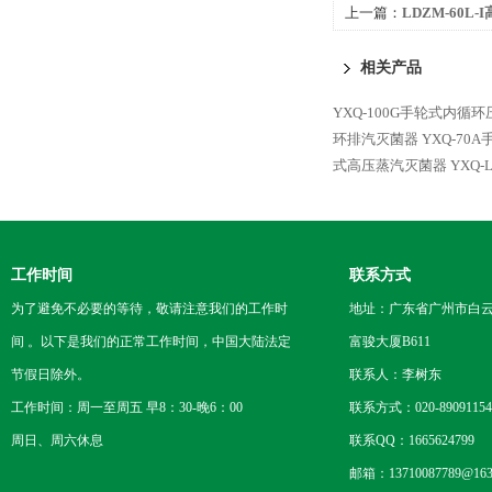
上一篇：
LDZM-60L
相关产品
YXQ-100G手轮式内循
环排汽灭菌器
YXQ-7
式高压蒸汽灭菌器
YXQ-
工作时间
联系方式
为了避免不必要的等待，敬请注意我们的工作时
地址：广东省广州市白云区
间 。以下是我们的正常工作时间，中国大陆法定
富骏大厦B611
节假日除外。
联系人：李树东
工作时间：周一至周五 早8：30-晚6：00
联系方式：020-89091154
周日、周六休息
联系QQ：1665624799
邮箱：13710087789@163