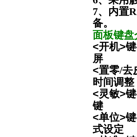
7、内置
备。
面板键盘
<
>键
开机
屏
<
零
去
置
/
时间调整
<
>键
灵敏
键
<单位>键
式设定