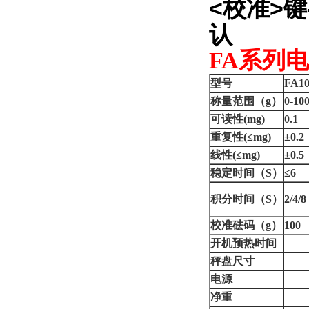
<校准>键
认
FA系列
型号
FA10
称量范围（g）
0-10
可读性(mg)
0.1
重复性(≤mg)
±0.2
线性(≤mg)
±0.5
稳定时间（S）
≤6
积分时间（S）
2/4/8
校准砝码（g）
100
开机预热时间
秤盘尺寸
电源
2
净重