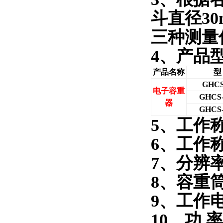
斗直径3
三种测量
4
、产品
产品名称
型
GHCS
电子容重
GHCS-
器
GHCS-
5
、工作称量
6
、工作称
7
、分辨率
8
、容重筒容
9
、工作电
10
、功 率