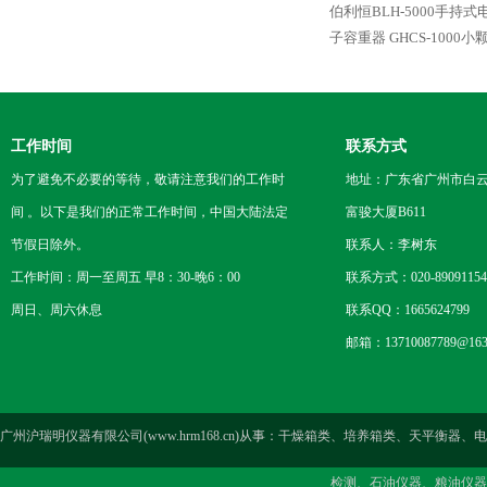
伯利恒BLH-5000手持
子容重器
GHCS-1000
工作时间
联系方式
为了避免不必要的等待，敬请注意我们的工作时
地址：广东省广州市白云区
间 。以下是我们的正常工作时间，中国大陆法定
富骏大厦B611
节假日除外。
联系人：李树东
工作时间：周一至周五 早8：30-晚6：00
联系方式：020-89091154
周日、周六休息
联系QQ：1665624799
邮箱：13710087789@163
广州沪瑞明仪器有限公司(www.hrm168.cn)从事：干燥箱类、培养箱类、天
检测、石油仪器、粮油仪器