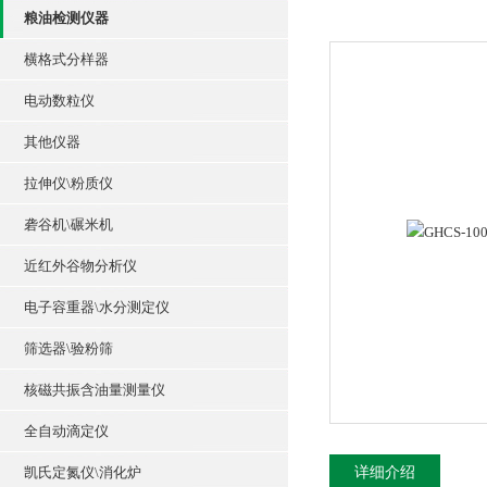
粮油检测仪器
横格式分样器
电动数粒仪
其他仪器
拉伸仪\粉质仪
砻谷机\碾米机
近红外谷物分析仪
电子容重器\水分测定仪
筛选器\验粉筛
核磁共振含油量测量仪
全自动滴定仪
凯氏定氮仪\消化炉
详细介绍