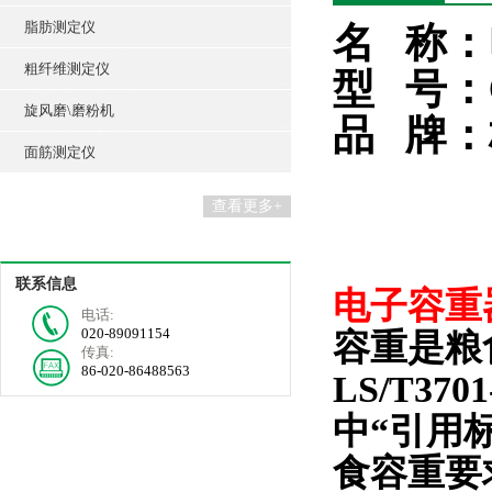
脂肪测定仪
名
称：
粗纤维测定仪
型
号：
旋风磨\磨粉机
品
牌：
面筋测定仪
查看更多+
联系信息
电子容重
电话:
020-89091154
容重是粮
传真:
86-020-86488563
LS/T37
中“引用标
食容重要