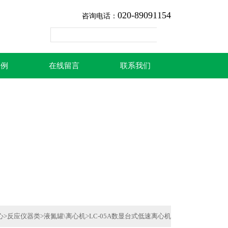
020-89091154
咨询电话：
案例
在线留言
联系我们
心
>
反应仪器类
>
液氮罐\离心机
>LC-05A数显台式低速离心机