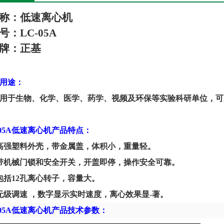
称：低速离心机
号：
LC-05
A
牌
：
正基
用途：
用于生物、化学、医学、药学、视频及环保等实验科研单位，可
05
A
低速离
心机
产品
特点
：
高强塑料外壳，带金属盖，体积小，重量轻。
带机械门锁和安全开关，开盖即停，操作安全可靠。
包括12孔离心转子，容量大。
无级调速 ，数字显示实时速度，离心效果显-著。
0
5A
低速离心机
产品技术
参数
：