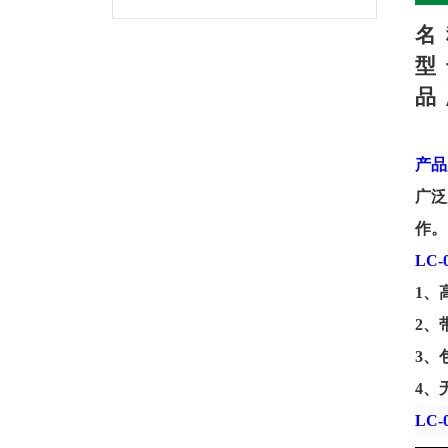
名
型
品
产品
广泛
作。
LC-
1、
2、
3、
4、
LC-