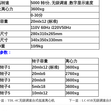
高转速
5000 转/分, 无级调速 ,数字显示速度
大离心力
3600
xg
0-30分
容量
20mlx12 (标准)
110V 60Hz /220V50Hz
尺寸
280x310x265mm
尺寸
340x350x330mm
净重
10/9kg
参数
：
转子容量
离心力
转子
1
20mlx12
(标准)
3600xg
转子
2
20mlx6
2760xg
转子
3
20mlx8
3600xg
转子
4
5mlx18
3600xg
转子
5
10mlx12
3600xg
一篇：
TDL-4C无级调速台式低速离心机
下一篇：
LC-05B无级调速