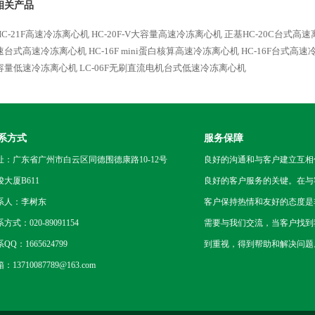
相关产品
C-21F高速冷冻离心机
HC-20F-V大容量高速冷冻离心机
正基HC-20C台式高
速台式高速冷冻离心机
HC-16F mini蛋白核算高速冷冻离心机
HC-16F台式高
容量低速冷冻离心机
LC-06F无刷直流电机台式低速冷冻离心机
系方式
服务保障
址：广东省广州市白云区同德围德康路10-12号
良好的沟通和与客户建立互相
骏大厦B611
良好的客户服务的关键。在与
系人：李树东
客户保持热情和友好的态度是
方式：020-89091154
需要与我们交流，当客户找到
QQ：1665624799
到重视，得到帮助和解决问题
：13710087789@163.com