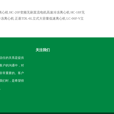
速离心机
HC-20F变频无刷直流电机高速冷冻离心机
HC-18F无
速冷冻离心机
正基TDL-6L立式大容量低速离心机
LC-06F-V立
关注我们
信任的关系是提供
客户的沟通中，对
非常重要的。客户
我们时，是希望得
。