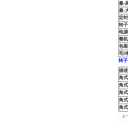
最
-
最
-
定时
转子
电源
整机
包装
毛
\
转子
描述
角式
角式
角式
角式
角式
上