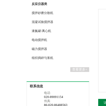
反应仪器类
搅拌砂磨分散机
混凝试验搅拌器
液氮罐\离心机
电动搅拌机
磁力搅拌器
组织捣碎匀浆机
查看更多+
联系信息
电话:
020-89091154
传真:
86-020-86488563