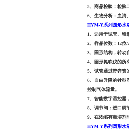
5
、
商品检验：检验
6、
生物分析：血清
HYM-Y系列
圆形水
1
、
适用于试管、锥
2
、
样品位数：
12
3
、
圆形结构，转动
4
、
圆形氮吹仪的所
5
、
试管通过带弹簧
6
、
自由升降的针型
控制气体流量。
7
、
智能数字温控器
8
、
调节阀：进口调
9
、
在浓缩有毒溶剂
HYM-Y系列
圆形水