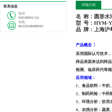
详细介绍
联系信息
电话:
名
称：
圆形水
020-89091154
传真:
型
号
：
HYM-
86-020-86488563
品
牌：
上海
沪
：
产品概念
采用国际认可技术，
样品表面来达到样品
检测、临床药代等领
应用领域：
1
、
食品饮料：牛奶
2
、
制药药检：中药
3
、
环境分析：饮用
4、
农残分析：蔬菜