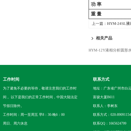
功
率
重
量
上一篇：
HYM-24S
相关产品
HYM-12Y液相分析圆形
工作时间
联系方式
为了避免不必要的等待，敬请注意我们的工作时
地址：广东省广州市白云区
间 。以下是我们的正常工作时间，中国大陆法定
富骏大厦B611
节假日除外。
联系人：李树东
工作时间：周一至周五 早8：30-晚6：00
联系方式：020-89091154
周日、周六休息
联系QQ：1665624799