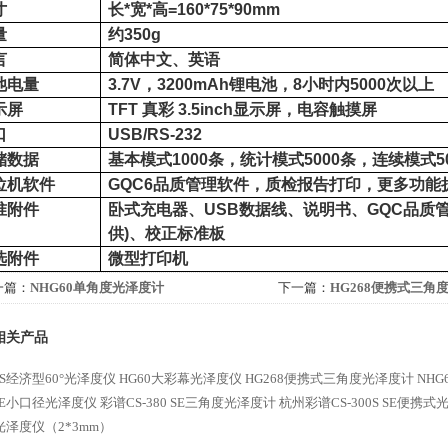
寸
长
*
宽
*
高
=160*75*90mm
量
约
350g
言
简体中文、英语
池电量
3.7V
，
3200mAh
锂电池，
8
小时内
5000
次以上
示屏
TFT
真彩
3.5inch
显示屏，电容触摸屏
口
USB/RS-232
储数据
基本模式
1000
条，统计模式
5000
条，连续模式
5
位机软件
GQC6
品质管理软件，质检报告打印，更多功能
准附件
卧式充电器、
USB
数据线、说明书、
GQC
品质
供
)
、校正标准板
选附件
微型打印机
一篇：
NHG60单角度光泽度计
下一篇：
HG268便携式三角
相关产品
0S经济型60°光泽度仪
HG60大彩幕光泽度仪
HG268便携式三角度光泽度计
NH
 SE小口径光泽度仪
彩谱CS-380 SE三角度光泽度计
杭州彩谱CS-300S SE便携
光泽度仪（2*3mm）