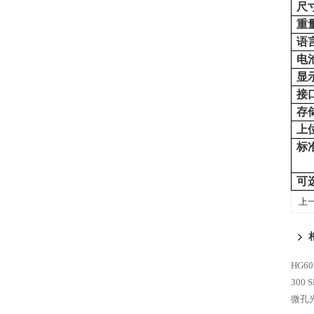
尺
重
语
电
显
接
存
上
标
可
上
HG6
300
微孔