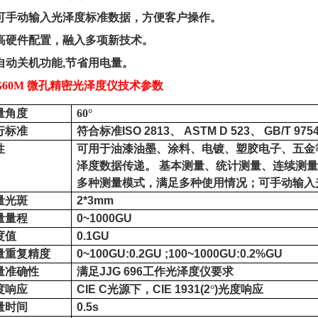
可手动输入光泽度标准数据，方便客户操作
。
高硬件配置，融入多项新技术
。
自动关机功能
,
节省用电量。
G60M 微孔精密光泽度仪
技术参数
量角度
60°
行标准
符合标准
ISO 2813
、
ASTM D 523
、
GB/T 975
性
可用于油漆油墨、涂料、电镀、塑胶电子、五金
泽度数据传递。
基本测量、统计测量、连续测量
多种测量模式，满足多种使用情况；可手动输入
量光斑
2*3mm
量量程
0~1000GU
度值
0.1GU
量重复精度
0~100GU:0.2GU ;100~1000GU:0.2%GU
量准确性
满足
JJG 696
工作光泽度仪要求
度响应
CIE C
光源下，
CIE 1931(2
°
)
光度响应
量时间
0.5s