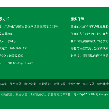
系方式
服务保障
址：广东省广州市白云区同德围德康路10-12号
良好的沟通和与客户建立互相
骏大厦B611
良好的客户服务的关键。在与
系人：李树东
客户保持热情和友好的态度是
方式：020-89091154
需要与我们交流，当客户找到
QQ：1665624799
到重视，得到帮助和解决问题
：13710087789@163.com
燥箱类、培养箱类、天平衡器、电化学类、电炉系列、光谱仪器、生化分析、光学仪器、物
、石油仪器、粮油仪器、工矿设备类、实验耗材类 ICP备：
粤ICP备12056814号
GoogleS