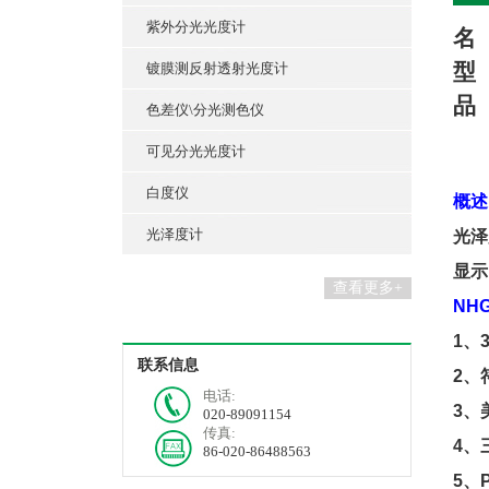
紫外分光光度计
名
型
镀膜测反射透射光度计
品
色差仪\分光测色仪
可见分光光度计
白度仪
概述
光泽度计
光泽
显示
查看更多+
NH
1
、
3
联系信息
2
、
电话:
3
、
020-89091154
传真:
4
、
86-020-86488563
5
、