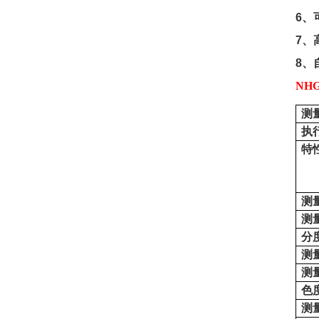
6
、
7
、
8
、
NH
测
执
特
测
测
分
测
测
色
测