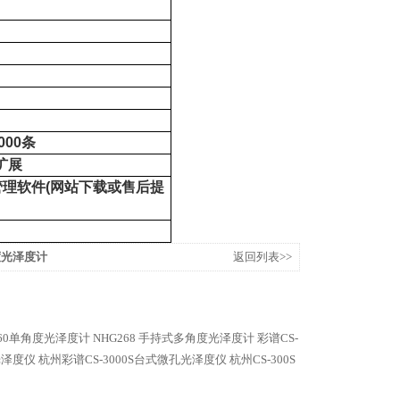
000
条
扩展
管理软件
(
网站下载或售后提
度光泽度计
返回列表>>
G60单角度光泽度计
NHG268 手持式多角度光泽度计
彩谱CS-
式光泽度仪
杭州彩谱CS-3000S台式微孔光泽度仪
杭州CS-300S