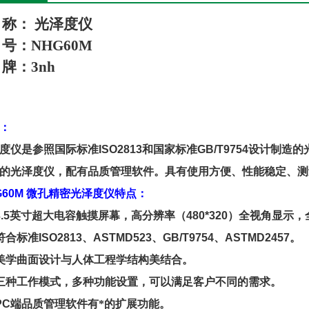
称：
光泽度仪
号：
N
HG
60M
牌：
3nh
：
度仪是参照国际标准
ISO2813
和
国家
标准
GB/T9754
设计制造的
的光泽度仪，配有品质管理软件。具有使用方便、性能稳定、测
G60M
微孔精密光泽度仪
特点
：
.5
英寸超大电容触摸屏幕，高分辨率（
480*320
）全视角显示，
符合标准
ISO2813
、
ASTMD523
、
GB/T9754
、
ASTMD2457
。
美学曲面设计与人体工程学结构美结合
。
三种工作模式，多种功能设置，可以满足客户不同的需求
。
PC
端品质管理软件有*的扩展功能
。