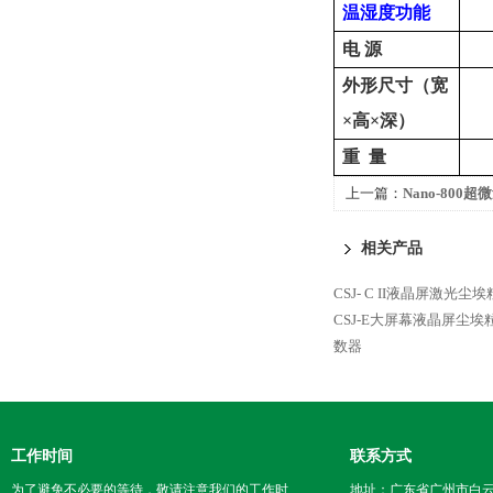
温湿度
功能
电
源
外形尺寸（宽
×高×深）
重
量
上一篇：
Nano-80
测仪
相关产品
CSJ- C II液晶屏激光
CSJ-E大屏幕液晶屏尘
数器
工作时间
联系方式
为了避免不必要的等待，敬请注意我们的工作时
地址：广东省广州市白云区