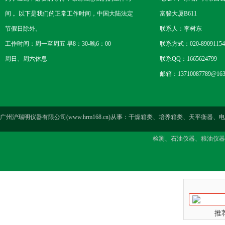
间 。以下是我们的正常工作时间，中国大陆法定
富骏大厦B611
节假日除外。
联系人：李树东
工作时间：周一至周五 早8：30-晚6：00
联系方式：020-89091154
周日、周六休息
联系QQ：1665624799
邮箱：13710087789@163
广州沪瑞明仪器有限公司(www.hrm168.cn)从事：干燥箱类、培养箱类、天
检测、石油仪器、粮油仪器
推