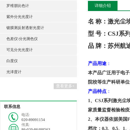
罗维朋比色计
详细介绍
紫外分光光度计
名
称：激光尘
镀膜测反射透射光度计
型
号：CSJ
系
色差仪\分光测色仪
品
牌
：苏州
航
可见分光光度计
白度仪
产品
用途
：
光泽度计
本产品广泛用于电子
院校等生产科研单位
查看更多+
产品特点
：
1、
CSJ
系列
激光尘
联系信息
家质量监督检验检疫
电话:
2、
本仪器依据美国
020-89091154
传真:
档次：0.3、0.5、1
86-020-86488563