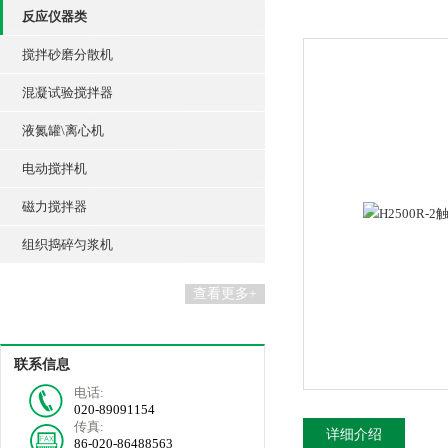
反应仪器类
搅拌砂磨分散机
混凝试验搅拌器
液氮罐\离心机
电动搅拌机
磁力搅拌器
组织捣碎匀浆机
查看更多+
联系信息
电话:
020-89091154
传真:
详细介绍
86-020-86488563