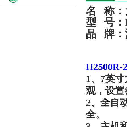
名
称：
型
号：
品
牌：
H2500R-
1
、
7
英寸
观，设置
2
、全自
全。
3
、主机