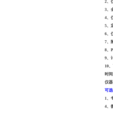
2、
3、
4、
5、
6、
7、
8、
9、
10、
时间
仪器
可选
1、
4
、