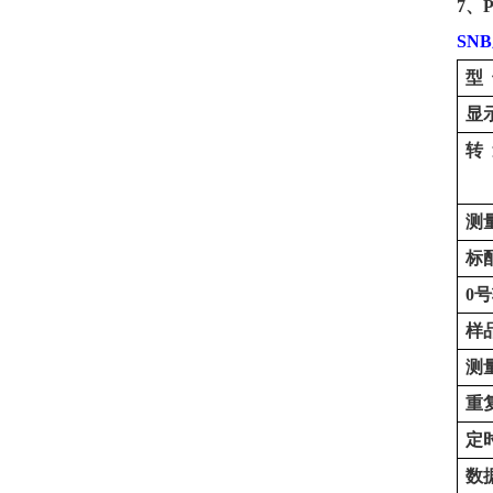
7
、
SN
型
显
转
测
标
0
样
测
重
定
数