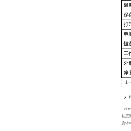
温
保
打
电
恒
工
外
净
上
LVD
粘度
旋转