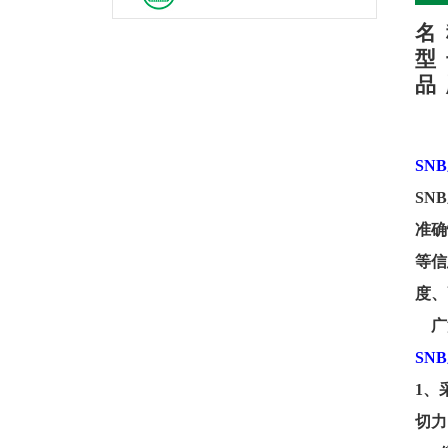
名
型
品
SN
SN
准确
等信
度、
广
SN
1、
切力