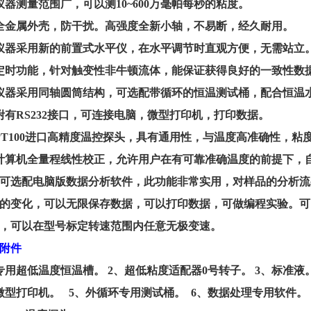
仪器测量范围广，可以测10~
6
00万毫帕每秒的粘度。
全金属外壳，防干扰。高强度全新小轴，不易断，经久耐用。
仪器采用新的前置式水平仪，在水平调节时直观方便，无需站立
定时功能，针对触变性非牛顿流体，能保证获得良好的一致性数
仪器采用同轴圆筒结构，可选配带循环的恒温测试桶，配合恒温
附有RS232接口，可连接电脑，微型打印机，打印数据。
PT100进口高精度温控探头，具有通用性，与温度高准确性，
计算机全量程线性校正，允许用户在有可靠准确温度的前提下，
可选配电脑版数据分析软件，此功能非常实用，对样品的分析流
的变化，可以无限保存数据，可以打印数据，可做编程实验。可
，可以在型号标定转速范围内任意无极变速
。
附件
专用超低温度恒温槽。
2
、
超低粘度适配器
0号转子。
3
、
标准液
微型打印机。
5
、
外循环专用测试桶。
6
、
数据处理专用软件。