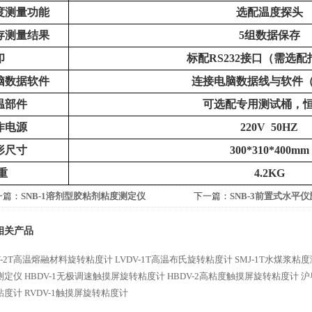
度测量功能
选配温度探头
存测量结果
5组数据保存
印
标配
RS232
接口（需选配
脑数据软件
连接电脑数据线与软件
温部件
可选配专用测试桶，
作电源
220V 50HZ
形尺寸
300*310*400mm
重
4.2KG
一篇：
SNB-1溶剂型胶粘剂粘度测定仪
下一篇：
SNB-3前置式水平
相关产品
V-2T高温熔融材料旋转粘度计
LVDV-1T高温布氏旋转粘度计
SMJ-1T水煤浆粘
测定仪
HBDV-1无极调速触摸屏旋转粘度计
HBDV-2高粘度触摸屏旋转粘度计
沪
粘度计
RVDV-1触摸屏旋转粘度计