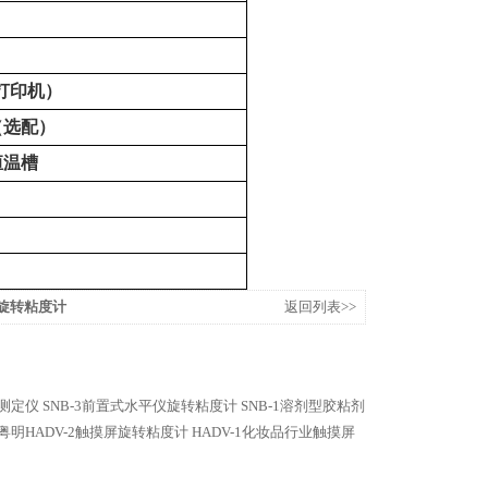
打印机）
（选配）
恒温槽
仪旋转粘度计
返回列表>>
度测定仪
SNB-3前置式水平仪旋转粘度计
SNB-1溶剂型胶粘剂
粤明HADV-2触摸屏旋转粘度计
HADV-1化妆品行业触摸屏