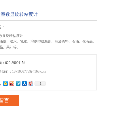
实验室数显旋转粘度计
述：
室数显旋转粘度计
油墨、胶水、乳胶、溶剂型胶粘剂、油漆涂料、石油、化妆品、
品、果汁等。
020-89091154
们：13710087789@163.com
1
：
留言