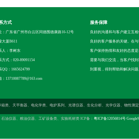
系方式
服务保障
址：广东省广州市白云区同德围德康路10-12号
良好的沟通和与客户建立互相
骏大厦B611
良好的客户服务的关键。在与
系人：李树东
客户保持热情和友好的态度是
方式：020-89091154
需要与我们交流，当客户找到
QQ：1665624799
到重视，得到帮助和解决问题
：13710087789@163.com
燥箱类、培养箱类、天平衡器、电化学类、电炉系列、光谱仪器、生化分析、光学仪器、物
、石油仪器、粮油仪器、工矿设备类、实验耗材类 ICP备：
粤ICP备12056814号
GoogleS