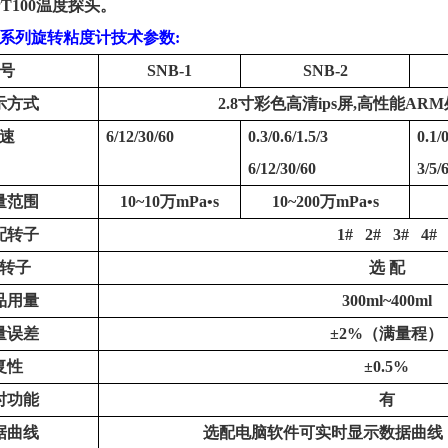
PT100温度探头。
B系列
旋转
粘度计技术参数
:
号
SNB-1
SNB-2
示方式
2.8寸彩色高清ips屏,高性能A
速
6/12/30/60
0.3/0.6/1.5/3
0.1/0
6/12/30/60
3/5/
量范围
10~10万mPa•s
10~200万mPa•s
配转子
1# 2# 3# 4#
号转子
选
配
品用量
300ml~400ml
量误差
±2%（满量程）
复性
±0.5%
时功能
有
据曲线
选配电脑软件可实时显示数据曲线